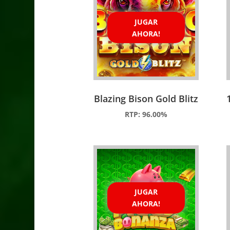
JUGAR
AHORA!
Blazing Bison Gold Blitz
RTP: 96.00%
JUGAR
AHORA!