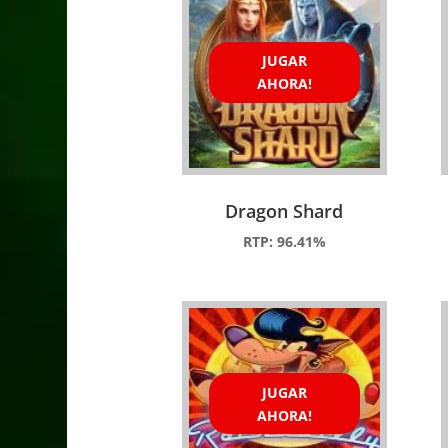
JUGAR
AHORA!
Dragon Shard
RTP: 96.41%
JUGAR
AHORA!