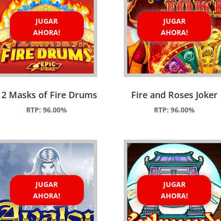
JUGAR
JUGAR
AHORA!
AHORA!
12 Masks of Fire Drums
Fire and Roses Joker
RTP: 96.00%
RTP: 96.00%
JUGAR
JUGAR
AHORA!
AHORA!