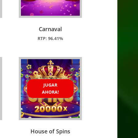
Carnaval
RTP: 96.41%
JUGAR
AHORA!
House of Spins