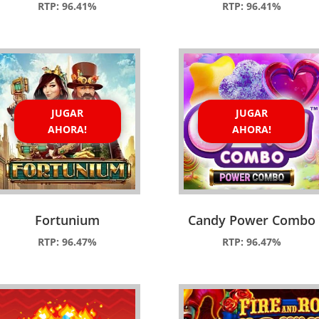
RTP: 96.41%
RTP: 96.41%
JUGAR
JUGAR
AHORA!
AHORA!
Fortunium
Candy Power Combo
RTP: 96.47%
RTP: 96.47%