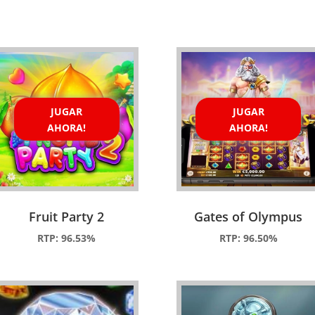
JUGAR
JUGAR
AHORA!
AHORA!
Fruit Party 2
Gates of Olympus
RTP: 96.53%
RTP: 96.50%