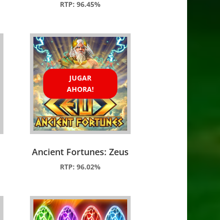
RTP: 96.45%
JUGAR
AHORA!
Ancient Fortunes: Zeus
RTP: 96.02%