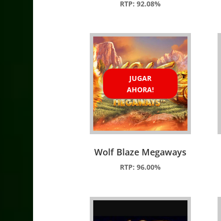
RTP: 92.08%
JUGAR
AHORA!
Wolf Blaze Megaways
RTP: 96.00%