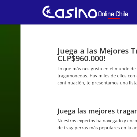
Juega a las Mejores 
CLP$960.000!
Lo que más nos gusta en el mundo de l
tragamonedas. Hay miles de ellos con 
continuación, te presentamos una list
Juega las mejores traga
Nuestros expertos ha navegado y enco
de tragaperras más populares en la ac