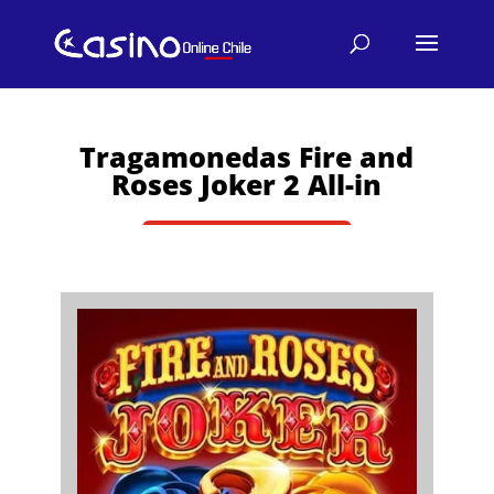
Tragamonedas Fire and
Roses Joker 2 All-in