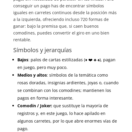
conseguir un pago has de encontrar símbolos
iguales en carretes continuos desde la posición más
a la izquierda, ofreciendo incluso 720 formas de
ganar: bajo la premisa que, si caen buenos
comodines, puedes convertir el giro en uno bien
rentable.
Símbolos y jerarquías
Bajos
: palos de cartas estilizadas (♦️ ❤️ ♣️ ♠️), pagan
en juego, pero muy poco.
Medios y altos
: símbolos de la temática como
rosas doradas, insignias ardientes, joyas o, cuando
se combinan con los comodines; mantienen los
pagos en forma interesante.
Comodín / Joker:
que sustituye la mayoría de
registros y, en este juego, lo hace apilado en
algunos carretes, por lo que abre enormes vías de
pago.