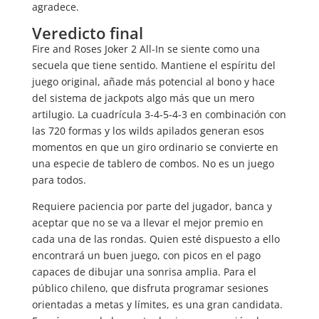
agradece.
Veredicto final
Fire and Roses Joker 2 All-In se siente como una
secuela que tiene sentido. Mantiene el espíritu del
juego original, añade más potencial al bono y hace
del sistema de jackpots algo más que un mero
artilugio. La cuadrícula 3-4-5-4-3 en combinación con
las 720 formas y los wilds apilados generan esos
momentos en que un giro ordinario se convierte en
una especie de tablero de combos. No es un juego
para todos.
Requiere paciencia por parte del jugador, banca y
aceptar que no se va a llevar el mejor premio en
cada una de las rondas. Quien esté dispuesto a ello
encontrará un buen juego, con picos en el pago
capaces de dibujar una sonrisa amplia. Para el
público chileno, que disfruta programar sesiones
orientadas a metas y límites, es una gran candidata.