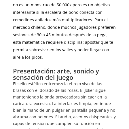
no es un monstruo de 50.000x pero es un objetivo
interesante si la escalera de bono conecta con
comodines apilados más multiplicadores. Para el
mercado chileno, donde muchos jugadores prefieren
sesiones de 30 a 45 minutos después de la pega,
esta matemática requiere disciplina: apostar que te
permita sobrevivir en los valles y poder llegar con
aire a los picos.
Presentación: arte, sonido y
sensación del juego
El sello estético entremezcla el rojo vivo de las
brasas con el dorado de las rosas. El Joker sigue
manteniendo la onda provocadora sin caer en la
caricatura excesiva. La interfaz es limpia, entiende
bien la mano de un pulgar en pantalla pequeña y no
abruma con botones. El audio, acentos chispeantes y
capas de tensión que cumplen su función en