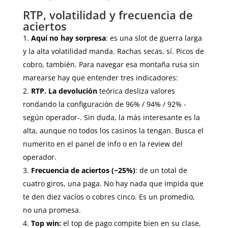
RTP, volatilidad y frecuencia de
aciertos
Aquí no hay sorpresa
: es una slot de guerra larga
y la alta volatilidad manda. Rachas secas, sí. Picos de
cobro, también. Para navegar esa montaña rusa sin
marearse hay que entender tres indicadores:
RTP. La devolución
teórica desliza valores
rondando la configuración de 96% / 94% / 92% -
según operador-. Sin duda, la más interesante es la
alta, aunque no todos los casinos la tengan. Busca el
numerito en el panel de info o en la review del
operador.
Frecuencia de aciertos (~25%)
: de un total de
cuatro giros, una paga. No hay nada que impida que
te den diez vacíos o cobres cinco. Es un promedio,
no una promesa.
Top win:
el top de pago compite bien en su clase,