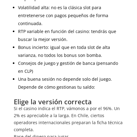
Volatilidad alta: no es la clásica slot para
entretenerse con pagos pequeños de forma
continuada.
RTP variable en función del casino: tendrás que
buscar la mejor versión.
Bonus incierto: igual que en toda slot de alta
varianza, no todos los bonus son bomba.
Consejos de juego y gestión de banca (pensando
en CLP)
Una buena sesión no depende solo del juego.
Depende de cómo gestionas tu saldo:
Elige la versión correcta
Si el casino indica el RTP, vámonos a por el 96%. Un
2% es apreciable a la larga. En Chile, ciertos
operadores internacionales preparan la ficha técnica
completa.
Base del dinero para jugar