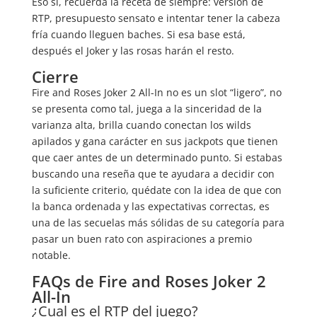
Eso sí, recuerda la receta de siempre: versión de
RTP, presupuesto sensato e intentar tener la cabeza
fría cuando lleguen baches. Si esa base está,
después el Joker y las rosas harán el resto.
Cierre
Fire and Roses Joker 2 All-In no es un slot “ligero”, no
se presenta como tal, juega a la sinceridad de la
varianza alta, brilla cuando conectan los wilds
apilados y gana carácter en sus jackpots que tienen
que caer antes de un determinado punto. Si estabas
buscando una reseña que te ayudara a decidir con
la suficiente criterio, quédate con la idea de que con
la banca ordenada y las expectativas correctas, es
una de las secuelas más sólidas de su categoría para
pasar un buen rato con aspiraciones a premio
notable.
FAQs de Fire and Roses Joker 2
All-In
¿Cual es el RTP del juego?