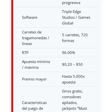
progresiva
Triple Edge
Software
Studios / Games
Global
Carretes de
5 carretes, 720
tragamonedas /
formas
líneas
RTP
96.00%
Apuesta mínima
$0,20 – $50
/ máxima
Hasta 5.000x
Premio mayor
apuesta
Giros gratis,
comodines
Características
apilados,
del juego de
jackpots “Must