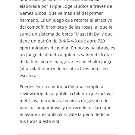
elaborada por Triple Edge Studios a través de
Games Global que va más allá del primer
hermano. Es un juego que retoma el atractivo
del comodín bromista y de las rosas, al que le
suma un sistema de botes “Must Hit By” y que
tiene un patrón de 3-4-5-4-3 que abre 720
oportunidades de ganar. En pocas palabras, es
un juego destinado a quienes saben disfrutar
de la tensión de inaugurarse con el alto juego
(alta volatilidad) y de los atractivos botes en
escalera.
Puedes leer a continuación una completa
review dirigida al público chileno, que incluye
métricas, mecánicas, técnicas de gestión de
banca, comparativas y un veredicto claro que
te ayude a establecer si vale la pena dedicar
tus lucas a esta slot.