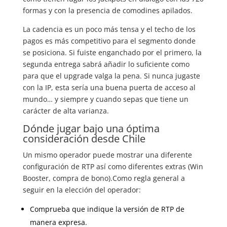
formas y con la presencia de comodines apilados.
La cadencia es un poco más tensa y el techo de los
pagos es más competitivo para el segmento donde
se posiciona. Si fuiste enganchado por el primero, la
segunda entrega sabrá añadir lo suficiente como
para que el upgrade valga la pena. Si nunca jugaste
con la IP, esta sería una buena puerta de acceso al
mundo… y siempre y cuando sepas que tiene un
carácter de alta varianza.
Dónde jugar bajo una óptima
consideración desde Chile
Un mismo operador puede mostrar una diferente
configuración de RTP así como diferentes extras (Win
Booster, compra de bono).Como regla general a
seguir en la elección del operador:
Comprueba que indique la versión de RTP de
manera expresa.