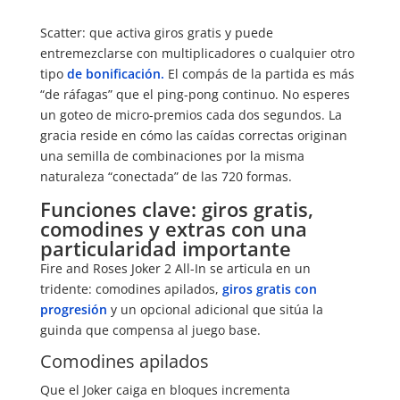
Scatter: que activa giros gratis y puede
entremezclarse con multiplicadores o cualquier otro
tipo
de bonificación.
El compás de la partida es más
“de ráfagas” que el ping-pong continuo. No esperes
un goteo de micro-premios cada dos segundos. La
gracia reside en cómo las caídas correctas originan
una semilla de combinaciones por la misma
naturaleza “conectada” de las 720 formas.
Funciones clave: giros gratis,
comodines y extras con una
particularidad importante
Fire and Roses Joker 2 All-In se articula en un
tridente: comodines apilados,
giros gratis con
progresión
y un opcional adicional que sitúa la
guinda que compensa al juego base.
Comodines apilados
Que el Joker caiga en bloques incrementa