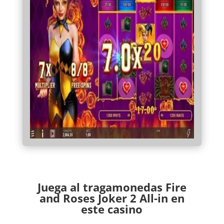
Juega al tragamonedas Fire
and Roses Joker 2 All-in en
este casino