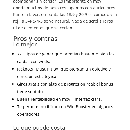
acompañar sin cansar. Es importante en móvil,
donde muchos de nosotros jugamos con auriculares.
Punto a favor: en pantallas 18:9 y 20:9 es cómodo y la
rejilla 3-4-5-4-3 se ve natural. Nada de scrolls raros
ni de elementos que se cortan.
Pros y contras
Lo mejor
720 tipos de ganar que premian bastante bien las
caídas con wilds.
Jackpots “Must Hit By” que otorgan un objetivo y
emoción estratégica.
Giros gratis con algo de progresión real; el bonus
tiene sentido.
Buena rentabilidad en móvil; interfaz clara.
Te permite modificar con Win Booster en algunos
operadores.
Lo que puede costar