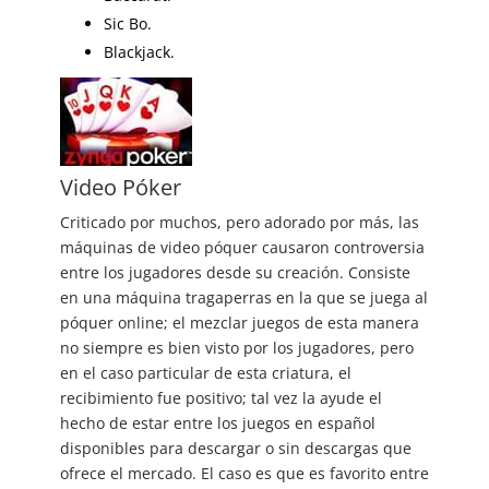
Sic Bo.
Blackjack.
Video Póker
Criticado por muchos, pero adorado por más, las
máquinas de video póquer causaron controversia
entre los jugadores desde su creación. Consiste
en una máquina tragaperras en la que se juega al
póquer online; el mezclar juegos de esta manera
no siempre es bien visto por los jugadores, pero
en el caso particular de esta criatura, el
recibimiento fue positivo; tal vez la ayude el
hecho de estar entre los juegos en español
disponibles para descargar o sin descargas que
ofrece el mercado. El caso es que es favorito entre