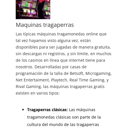
Maquinas tragaperras
Las típicas máquinas tragamonedas online que
tal vez hayamos visto alguna vez, están
disponibles para ser jugadas de manera gratuita,
sin descargas ni registros, y sin límite, en muchos
de los casinos en línea que internet tiene para
nosotros. Desarrolladas por casas de
programación de la talla de Betsoft, Microgaming,
Net Entertaiment, Playtech, Real Time Gaming, y
Rival Gaming, las máquinas tragaperras gratis
existen en varios tipos:
Tragaperras clásicas:
Las máquinas
tragamonedas clásicas son parte de la
cultura del mundo de las tragaperras