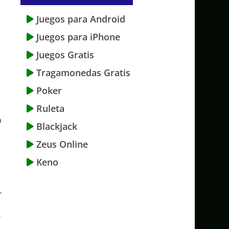
Juegos para Android
Juegos para iPhone
Juegos Gratis
Tragamonedas Gratis
Poker
Ruleta
a
Blackjack
Zeus Online
Keno
,
.