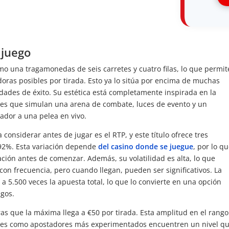
 juego
mo una tragamonedas de seis carretes y cuatro filas, lo que permit
oras posibles por tirada. Esto ya lo sitúa por encima de muchas
lidades de éxito. Su estética está completamente inspirada en la
ntes que simulan una arena de combate, luces de evento y un
ador a una pelea en vivo.
considerar antes de jugar es el RTP, y este título ofrece tres
 92%. Esta variación depende
del casino donde se juegue
, por lo q
ción antes de comenzar. Además, su volatilidad es alta, lo que
con frecuencia, pero cuando llegan, pueden ser significativos. La
 5.500 veces la apuesta total, lo que lo convierte en una opción
agos.
as que la máxima llega a €50 por tirada. Esta amplitud en el rango
ales como apostadores más experimentados encuentren un nivel q