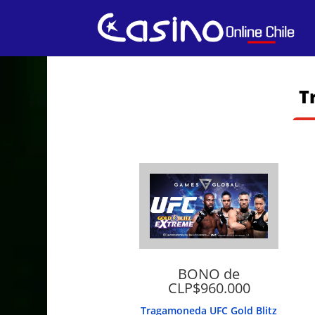
T
BONO de
CLP$960.000
Tragamoneda UFC Gold Blitz