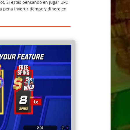
kpot. Si estás pensando en jugar UFC
la pena invertir tiempo y dinero en