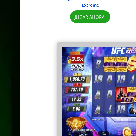
Extreme
JUGAR AHORA!