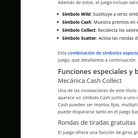
Además de estos, el juego incluye vari
Símbolo Wild
: Sustituye a otros sí
Símbolo Cash
: Muestra premios en e
Símbolo Collect
: Recolecta los valor
Símbolo Scatter
: Activa las rondas 
Esta
combinación de símbolos especia
juego, que detallamos a continuación.
Funciones especiales y 
Mecánica Cash Collect
Una de las innovaciones de este título
aparece un símbolo Cash junto a uno o
Cash pueden ser montos fijos, multipli
puede dispararse tanto en el juego b
Rondas de tiradas gratuitas
El juego ofrece una función de giros gr