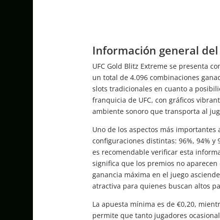
Información general del
UFC Gold Blitz Extreme se presenta co
un total de 4.096 combinaciones ganad
slots tradicionales en cuanto a posibi
franquicia de UFC, con gráficos vibra
ambiente sonoro que transporta al jug
Uno de los aspectos más importantes a 
configuraciones distintas: 96%, 94% y
es recomendable verificar esta informa
significa que los premios no aparecen 
ganancia máxima en el juego asciende a
atractiva para quienes buscan altos p
La apuesta mínima es de €0,20, mientr
permite que tanto jugadores ocasion