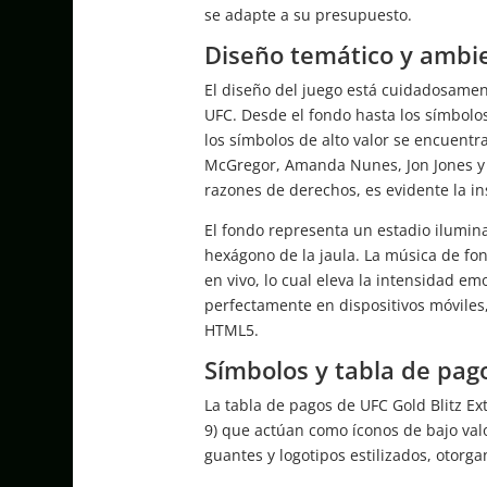
se adapte a su presupuesto.
Diseño temático y ambie
El diseño del juego está cuidadosamen
UFC. Desde el fondo hasta los símbolos
los símbolos de alto valor se encuent
McGregor, Amanda Nunes, Jon Jones y 
razones de derechos, es evidente la in
El fondo representa un estadio ilumina
hexágono de la jaula. La música de fo
en vivo, lo cual eleva la intensidad em
perfectamente en dispositivos móviles,
HTML5.
Símbolos y tabla de pag
La tabla de pagos de UFC Gold Blitz Ext
9) que actúan como íconos de bajo va
guantes y logotipos estilizados, oto