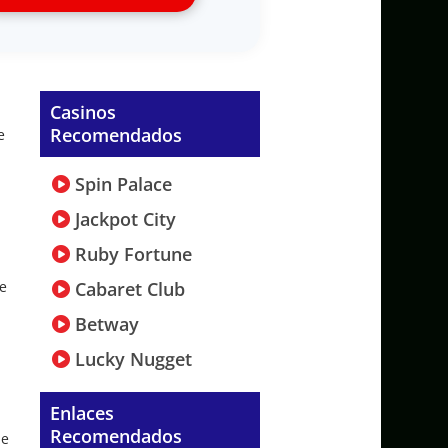
Casinos
Recomendados
e
Spin Palace
Jackpot City
Ruby Fortune
ue
Cabaret Club
Betway
Lucky Nugget
Enlaces
Recomendados
ue