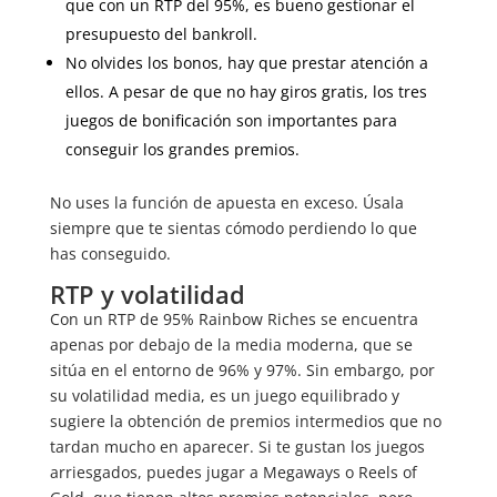
que con un RTP del 95%, es bueno gestionar el
presupuesto del bankroll.
No olvides los bonos, hay que prestar atención a
ellos. A pesar de que no hay giros gratis, los tres
juegos de bonificación son importantes para
conseguir los grandes premios.
No uses la función de apuesta en exceso. Úsala
siempre que te sientas cómodo perdiendo lo que
has conseguido.
RTP y volatilidad
Con un RTP de 95% Rainbow Riches se encuentra
apenas por debajo de la media moderna, que se
sitúa en el entorno de 96% y 97%. Sin embargo, por
su volatilidad media, es un juego equilibrado y
sugiere la obtención de premios intermedios que no
tardan mucho en aparecer. Si te gustan los juegos
arriesgados, puedes jugar a Megaways o Reels of