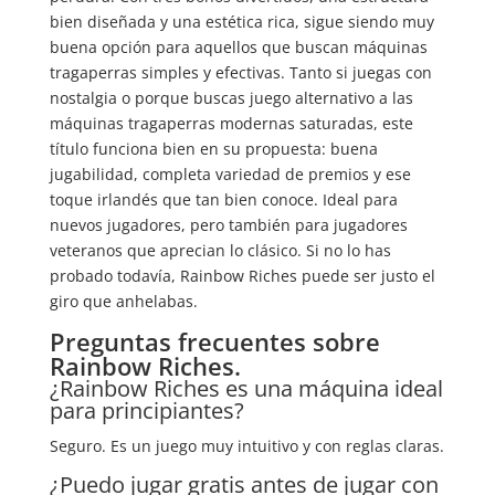
bien diseñada y una estética rica, sigue siendo muy
buena opción para aquellos que buscan máquinas
tragaperras simples y efectivas. Tanto si juegas con
nostalgia o porque buscas juego alternativo a las
máquinas tragaperras modernas saturadas, este
título funciona bien en su propuesta: buena
jugabilidad, completa variedad de premios y ese
toque irlandés que tan bien conoce. Ideal para
nuevos jugadores, pero también para jugadores
veteranos que aprecian lo clásico. Si no lo has
probado todavía, Rainbow Riches puede ser justo el
giro que anhelabas.
Preguntas frecuentes sobre
Rainbow Riches.
¿Rainbow Riches es una máquina ideal
para principiantes?
Seguro. Es un juego muy intuitivo y con reglas claras.
¿Puedo jugar gratis antes de jugar con