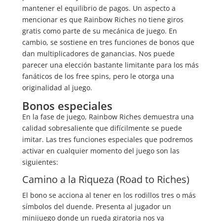
mantener el equilibrio de pagos. Un aspecto a
mencionar es que Rainbow Riches no tiene giros
gratis como parte de su mecánica de juego. En
cambio, se sostiene en tres funciones de bonos que
dan multiplicadores de ganancias. Nos puede
parecer una elección bastante limitante para los más
fanáticos de los free spins, pero le otorga una
originalidad al juego.
Bonos especiales
En la fase de juego, Rainbow Riches demuestra una
calidad sobresaliente que difícilmente se puede
imitar. Las tres funciones especiales que podremos
activar en cualquier momento del juego son las
siguientes:
Camino a la Riqueza (Road to Riches)
El bono se acciona al tener en los rodillos tres o más
símbolos del duende. Presenta al jugador un
minijuego donde un rueda giratoria nos va