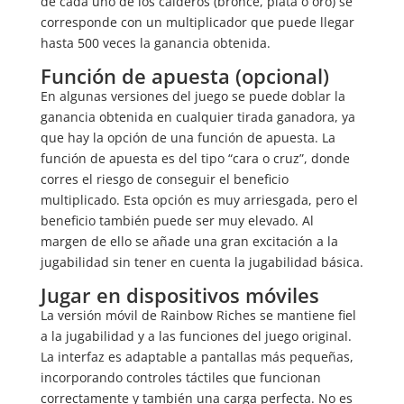
de cada uno de los calderos (bronce, plata o oro) se
corresponde con un multiplicador que puede llegar
hasta 500 veces la ganancia obtenida.
Función de apuesta (opcional)
En algunas versiones del juego se puede doblar la
ganancia obtenida en cualquier tirada ganadora, ya
que hay la opción de una función de apuesta. La
función de apuesta es del tipo “cara o cruz”, donde
corres el riesgo de conseguir el beneficio
multiplicado. Esta opción es muy arriesgada, pero el
beneficio también puede ser muy elevado. Al
margen de ello se añade una gran excitación a la
jugabilidad sin tener en cuenta la jugabilidad básica.
Jugar en dispositivos móviles
La versión móvil de Rainbow Riches se mantiene fiel
a la jugabilidad y a las funciones del juego original.
La interfaz es adaptable a pantallas más pequeñas,
incorporando controles táctiles que funcionan
correctamente y también una carga perfecta. No es