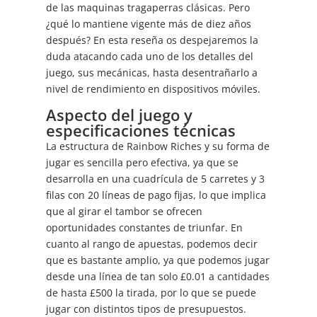
de las maquinas tragaperras clásicas. Pero
¿qué lo mantiene vigente más de diez años
después? En esta reseña os despejaremos la
duda atacando cada uno de los detalles del
juego, sus mecánicas, hasta desentrañarlo a
nivel de rendimiento en dispositivos móviles.
Aspecto del juego y
especificaciones técnicas
La estructura de Rainbow Riches y su forma de
jugar es sencilla pero efectiva, ya que se
desarrolla en una cuadrícula de 5 carretes y 3
filas con 20 líneas de pago fijas, lo que implica
que al girar el tambor se ofrecen
oportunidades constantes de triunfar. En
cuanto al rango de apuestas, podemos decir
que es bastante amplio, ya que podemos jugar
desde una línea de tan solo £0.01 a cantidades
de hasta £500 la tirada, por lo que se puede
jugar con distintos tipos de presupuestos.