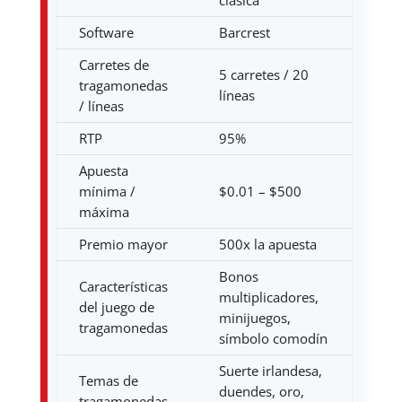
clásica
Software
Barcrest
Carretes de
5 carretes / 20
tragamonedas
líneas
/ líneas
RTP
95%
Apuesta
mínima /
$0.01 – $500
máxima
Premio mayor
500x la apuesta
Bonos
Características
multiplicadores,
del juego de
minijuegos,
tragamonedas
símbolo comodín
Suerte irlandesa,
Temas de
duendes, oro,
tragamonedas