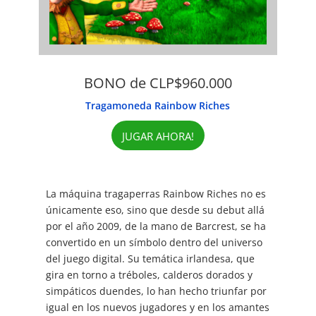
BONO de CLP$960.000
Tragamoneda Rainbow Riches
JUGAR AHORA!
La máquina tragaperras Rainbow Riches no es
únicamente eso, sino que desde su debut allá
por el año 2009, de la mano de Barcrest, se ha
convertido en un símbolo dentro del universo
del juego digital. Su temática irlandesa, que
gira en torno a tréboles, calderos dorados y
simpáticos duendes, lo han hecho triunfar por
igual en los nuevos jugadores y en los amantes