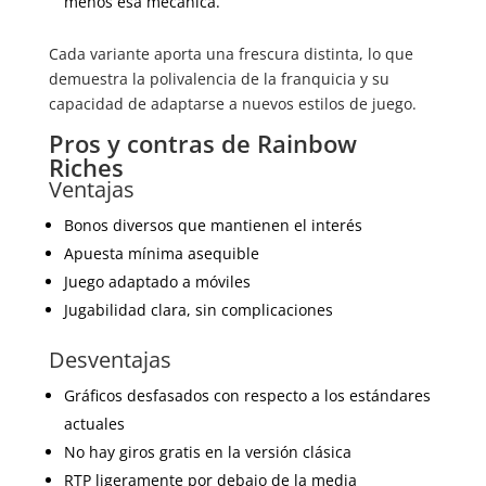
menos esa mecánica.
Cada variante aporta una frescura distinta, lo que
demuestra la polivalencia de la franquicia y su
capacidad de adaptarse a nuevos estilos de juego.
Pros y contras de Rainbow
Riches
Ventajas
Bonos diversos que mantienen el interés
Apuesta mínima asequible
Juego adaptado a móviles
Jugabilidad clara, sin complicaciones
Desventajas
Gráficos desfasados con respecto a los estándares
actuales
No hay giros gratis en la versión clásica
RTP ligeramente por debajo de la media