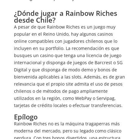
¿Dónde jugar a Rainbow Riches
desde Chile?
A pesar de que Rainbow Riches es un juego muy
popular en el Reino Unido, hay algunos casinos
online compatibles con jugadores chilenos que lo
incluyen en su portfolio. La recomendación es que
busques un casino que tenga una licencia de juego
internacional y disponga de juegos de Barcrest o SG
Digital y que disponga de modo demo y bonos de
bienvenida aplicables a las slots. Además, es de gran
relevancia que el propio site admita el uso de pesos
chilenos o de métodos de pago ampliamente
utilizados en la región, como WebPay o Servipag,
tarjetas de crédito locales o efectuar transferencias.
Epílogo
Rainbow Riches no es la máquina tragaperras más
moderna del mercado, pero su legado como clásico
perdura. Con tres bonos divertidos, una estructura