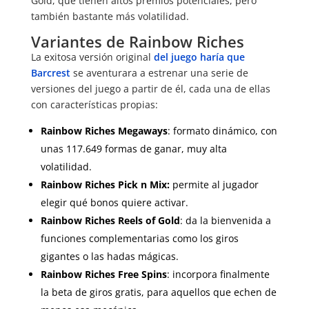
Gold, que tienen altos premios potenciales, pero
también bastante más volatilidad.
Variantes de Rainbow Riches
La exitosa versión original
del juego haría que
Barcrest
se aventurara a estrenar una serie de
versiones del juego a partir de él, cada una de ellas
con características propias:
Rainbow Riches Megaways
: formato dinámico, con
unas 117.649 formas de ganar, muy alta
volatilidad.
Rainbow Riches Pick n Mix:
permite al jugador
elegir qué bonos quiere activar.
Rainbow Riches Reels of Gold
: da la bienvenida a
funciones complementarias como los giros
gigantes o las hadas mágicas.
Rainbow Riches Free Spins
: incorpora finalmente
la beta de giros gratis, para aquellos que echen de