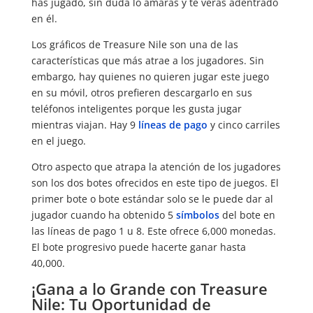
has jugado, sin duda lo amarás y te verás adentrado
en él.
Los gráficos de Treasure Nile son una de las
características que más atrae a los jugadores. Sin
embargo, hay quienes no quieren jugar este juego
en su móvil, otros prefieren descargarlo en sus
teléfonos inteligentes porque les gusta jugar
mientras viajan. Hay 9
líneas de pago
y cinco carriles
en el juego.
Otro aspecto que atrapa la atención de los jugadores
son los dos botes ofrecidos en este tipo de juegos. El
primer bote o bote estándar solo se le puede dar al
jugador cuando ha obtenido 5
símbolos
del bote en
las líneas de pago 1 u 8. Este ofrece 6,000 monedas.
El bote progresivo puede hacerte ganar hasta
40,000.
¡Gana a lo Grande con Treasure
Nile: Tu Oportunidad de