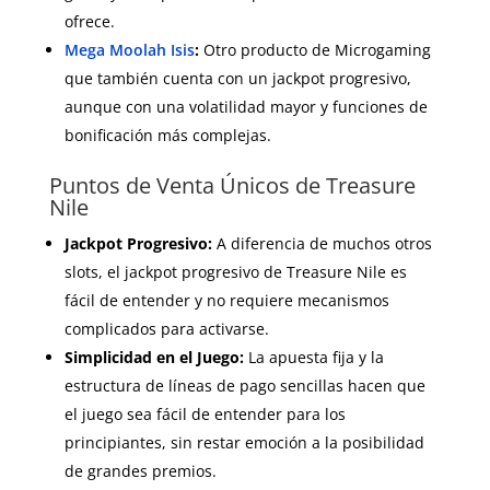
ofrece.
Mega Moolah Isis
:
Otro producto de Microgaming
que también cuenta con un jackpot progresivo,
aunque con una volatilidad mayor y funciones de
bonificación más complejas.
Puntos de Venta Únicos de Treasure
Nile
Jackpot Progresivo:
A diferencia de muchos otros
slots, el jackpot progresivo de Treasure Nile es
fácil de entender y no requiere mecanismos
complicados para activarse.
Simplicidad en el Juego:
La apuesta fija y la
estructura de líneas de pago sencillas hacen que
el juego sea fácil de entender para los
principiantes, sin restar emoción a la posibilidad
de grandes premios.