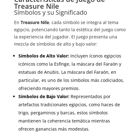
Treasure Nile
Símbolos y su Significado
En
Treasure Nile
, cada símbolo se integra al tema
egipcio, potenciando tanto la estética del juego como
la experiencia del jugador. El juego presenta una
mezcla de símbolos de alto y bajo valor:
Símbolos de Alto Valor:
Incluyen íconos egipcios
icónicos como la Esfinge, la máscara del Faraón y
estatuas de Anubis. La máscara del Faraón, en
particular, es uno de los símbolos más codiciados,
ofreciendo mayores premios.
Símbolos de Bajo Valor:
Representados por
artefactos tradicionales egipcios, como haces de
trigo, pergaminos y barcas, estos símbolos
mantienen la coherencia temática mientras
ofrecen ganancias más modestas.