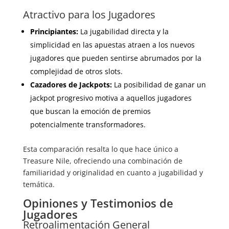
Atractivo para los Jugadores
Principiantes:
La jugabilidad directa y la
simplicidad en las apuestas atraen a los nuevos
jugadores que pueden sentirse abrumados por la
complejidad de otros slots.
Cazadores de Jackpots:
La posibilidad de ganar un
jackpot progresivo motiva a aquellos jugadores
que buscan la emoción de premios
potencialmente transformadores.
Esta comparación resalta lo que hace único a
Treasure Nile, ofreciendo una combinación de
familiaridad y originalidad en cuanto a jugabilidad y
temática.
Opiniones y Testimonios de
Jugadores
Retroalimentación General