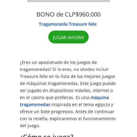
BONO de CLP$960.000
Tragamoneda Treasure Nile
JUGAR AHORA!
¿Eres un apasionado de los juegos de
tragamonedas? Si lo eres, no olvides incluir
Treasure Nile en tu lista de los mejores juegos
de máquinas tragamonedas. Este juego puede
ser jugado en dispositivos móviles, internet o
en el casino que prefieras. Es una
máquina
tragamonedas
inspirada en el tema egipcio y
ofrece un bote progresivo. Antes de continuar
con la reseña, explicaremos el funcionamiento
del juego.
¿Cómo se juega?