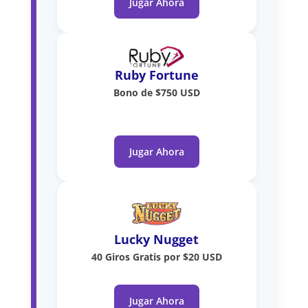
Jugar Ahora
Ruby Fortune
Bono de $750 USD
Jugar Ahora
Lucky Nugget
40 Giros Gratis por $20 USD
Jugar Ahora