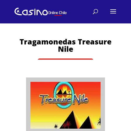
Tragamonedas Treasure
Nile