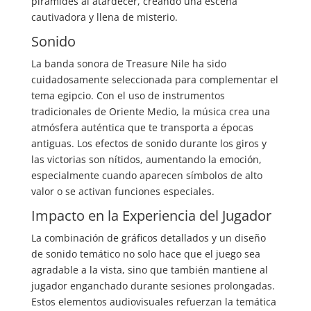
pirámides al atardecer, creando una escena
cautivadora y llena de misterio.
Sonido
La banda sonora de Treasure Nile ha sido
cuidadosamente seleccionada para complementar el
tema egipcio. Con el uso de instrumentos
tradicionales de Oriente Medio, la música crea una
atmósfera auténtica que te transporta a épocas
antiguas. Los efectos de sonido durante los giros y
las victorias son nítidos, aumentando la emoción,
especialmente cuando aparecen símbolos de alto
valor o se activan funciones especiales.
Impacto en la Experiencia del Jugador
La combinación de gráficos detallados y un diseño
de sonido temático no solo hace que el juego sea
agradable a la vista, sino que también mantiene al
jugador enganchado durante sesiones prolongadas.
Estos elementos audiovisuales refuerzan la temática