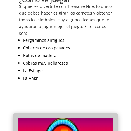
Si quieres divertirte con Treasure Nile, lo único
que debes hacer es girar los carretes y obtener
todos los símbolos. Hay algunos íconos que te
ayudarán a jugar mejor el juego. Esto íconos
son:
Pergaminos antiguos
Collares de oro pesados
Botas de madera
Cobras muy peligrosas
La Esfinge
La Ankh