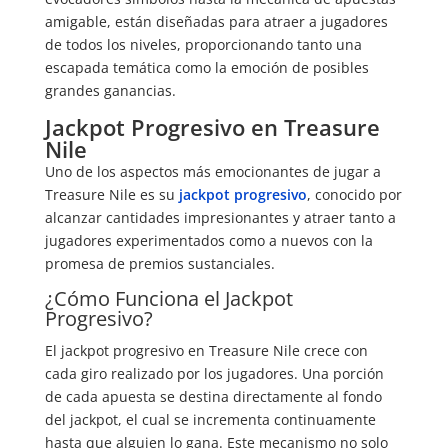
amigable, están diseñadas para atraer a jugadores
de todos los niveles, proporcionando tanto una
escapada temática como la emoción de posibles
grandes ganancias.
Jackpot Progresivo en Treasure
Nile
Uno de los aspectos más emocionantes de jugar a
Treasure Nile es su
jackpot progresivo
, conocido por
alcanzar cantidades impresionantes y atraer tanto a
jugadores experimentados como a nuevos con la
promesa de premios sustanciales.
¿Cómo Funciona el Jackpot
Progresivo?
El jackpot progresivo en Treasure Nile crece con
cada giro realizado por los jugadores. Una porción
de cada apuesta se destina directamente al fondo
del jackpot, el cual se incrementa continuamente
hasta que alguien lo gana. Este mecanismo no solo