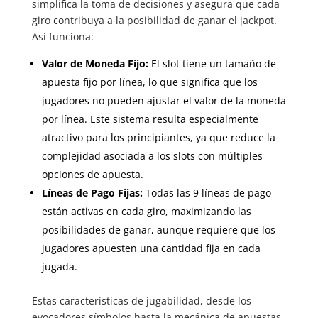
simplifica la toma de decisiones y asegura que cada
giro contribuya a la posibilidad de ganar el jackpot.
Así funciona:
Valor de Moneda Fijo:
El slot tiene un tamaño de
apuesta fijo por línea, lo que significa que los
jugadores no pueden ajustar el valor de la moneda
por línea. Este sistema resulta especialmente
atractivo para los principiantes, ya que reduce la
complejidad asociada a los slots con múltiples
opciones de apuesta.
Líneas de Pago Fijas:
Todas las 9 líneas de pago
están activas en cada giro, maximizando las
posibilidades de ganar, aunque requiere que los
jugadores apuesten una cantidad fija en cada
jugada.
Estas características de jugabilidad, desde los
evocadores símbolos hasta la mecánica de apuestas