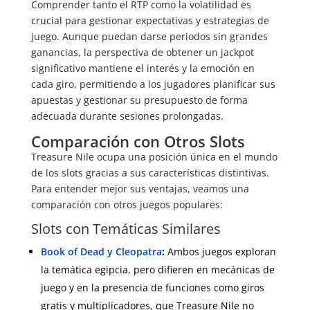
Comprender tanto el RTP como la volatilidad es
crucial para gestionar expectativas y estrategias de
juego. Aunque puedan darse periodos sin grandes
ganancias, la perspectiva de obtener un jackpot
significativo mantiene el interés y la emoción en
cada giro, permitiendo a los jugadores planificar sus
apuestas y gestionar su presupuesto de forma
adecuada durante sesiones prolongadas.
Comparación con Otros Slots
Treasure Nile ocupa una posición única en el mundo
de los slots gracias a sus características distintivas.
Para entender mejor sus ventajas, veamos una
comparación con otros juegos populares:
Slots con Temáticas Similares
Book of Dead y Cleopatra
:
Ambos juegos exploran
la temática egipcia, pero difieren en mecánicas de
juego y en la presencia de funciones como giros
gratis y multiplicadores, que Treasure Nile no