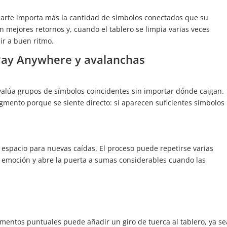
parte importa más la cantidad de símbolos conectados que su
 mejores retornos y, cuando el tablero se limpia varias veces
ir a buen ritmo.
 Pay Anywhere y avalanchas
evalúa grupos de símbolos coincidentes sin importar dónde caigan.
gmento porque se siente directo: si aparecen suficientes símbolos
a espacio para nuevas caídas. El proceso puede repetirse varias
e emoción y abre la puerta a sumas considerables cuando las
omentos puntuales puede añadir un giro de tuerca al tablero, ya se