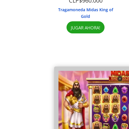
CLP$960.000
Tragamoneda Midas King of
Gold
JUGAR AHORA!