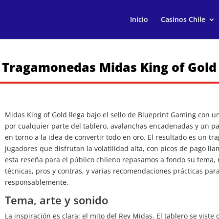
Inicio
Casinos Chile
Tragamonedas Midas King of Gold
Midas King of Gold llega bajo el sello de Blueprint Gaming con 
por cualquier parte del tablero, avalanchas encadenadas y un pa
en torno a la idea de convertir todo en oro. El resultado es un
jugadores que disfrutan la volatilidad alta, con picos de pago lla
esta reseña para el público chileno repasamos a fondo su tema, m
técnicas, pros y contras, y varias recomendaciones prácticas para
responsablemente.
Tema, arte y sonido
La inspiración es clara: el mito del Rey Midas. El tablero se viste