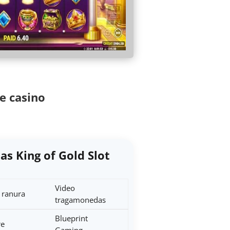
e casino
as King of Gold Slot
Video
 ranura
tragamonedas
Blueprint
re