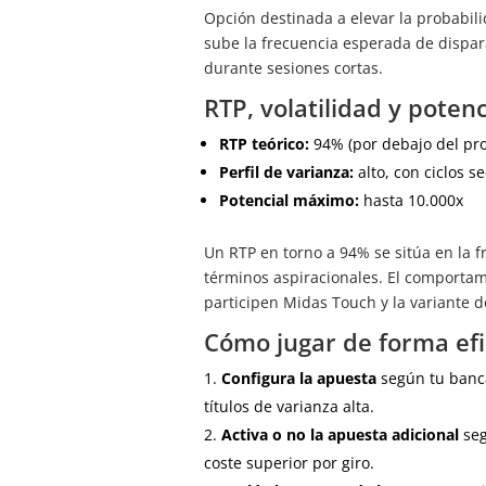
Opción destinada a elevar la probabili
sube la frecuencia esperada de dispara
durante sesiones cortas.
RTP, volatilidad y potenc
RTP teórico:
94% (por debajo del pro
Perfil de varianza:
alto, con ciclos s
Potencial máximo:
hasta 10.000x
Un RTP en torno a 94% se sitúa en la 
términos aspiracionales. El comportam
participen Midas Touch y la variante d
Cómo jugar de forma efi
Configura la apuesta
según tu banca
títulos de varianza alta.
Activa o no la apuesta adicional
seg
coste superior por giro.