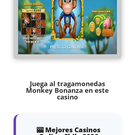
Juega al tragamonedas
Monkey Bonanza en este
casino
🎰 Mejores Casinos