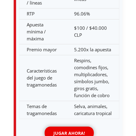
/ líneas
RTP
96.06%
Apuesta
$100 / $40.000
mínima /
CLP
máxima
Premio mayor
5.200x la apuesta
Respins,
comodines fijos,
Características
multiplicadores,
del juego de
símbolos jumbo,
tragamonedas
giros gratis,
función de cobro
Temas de
Selva, animales,
tragamonedas
caricatura tropical
JUGAR AHORA!