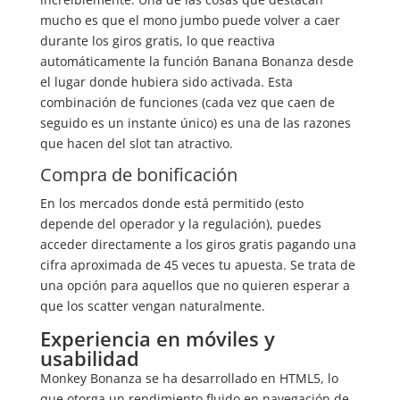
mucho es que el mono jumbo puede volver a caer
durante los giros gratis, lo que reactiva
automáticamente la función Banana Bonanza desde
el lugar donde hubiera sido activada. Esta
combinación de funciones (cada vez que caen de
seguido es un instante único) es una de las razones
que hacen del slot tan atractivo.
Compra de bonificación
En los mercados donde está permitido (esto
depende del operador y la regulación), puedes
acceder directamente a los giros gratis pagando una
cifra aproximada de 45 veces tu apuesta. Se trata de
una opción para aquellos que no quieren esperar a
que los scatter vengan naturalmente.
Experiencia en móviles y
usabilidad
Monkey Bonanza se ha desarrollado en HTML5, lo
que otorga un rendimiento fluido en navegación de