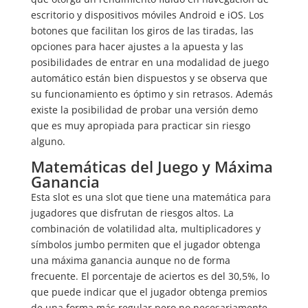
escritorio y dispositivos móviles Android e iOS. Los
botones que facilitan los giros de las tiradas, las
opciones para hacer ajustes a la apuesta y las
posibilidades de entrar en una modalidad de juego
automático están bien dispuestos y se observa que
su funcionamiento es óptimo y sin retrasos. Además
existe la posibilidad de probar una versión demo
que es muy apropiada para practicar sin riesgo
alguno.
Matemáticas del Juego y Máxima
Ganancia
Esta slot es una slot que tiene una matemática para
jugadores que disfrutan de riesgos altos. La
combinación de volatilidad alta, multiplicadores y
símbolos jumbo permiten que el jugador obtenga
una máxima ganancia aunque no de forma
frecuente. El porcentaje de aciertos es del 30,5%, lo
que puede indicar que el jugador obtenga premios
de una forma más regular pero no necesariamente