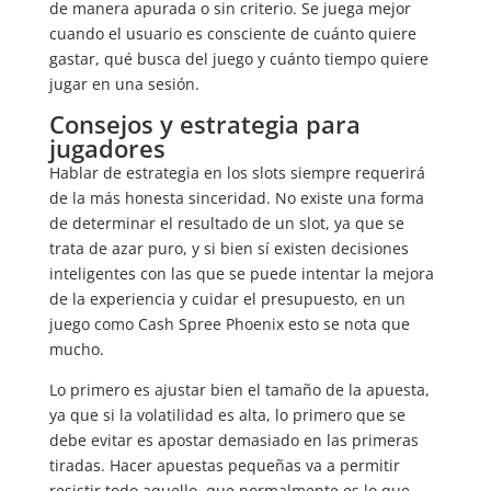
de manera apurada o sin criterio. Se juega mejor
cuando el usuario es consciente de cuánto quiere
gastar, qué busca del juego y cuánto tiempo quiere
jugar en una sesión.
Consejos y estrategia para
jugadores
Hablar de estrategia en los slots siempre requerirá
de la más honesta sinceridad. No existe una forma
de determinar el resultado de un slot, ya que se
trata de azar puro, y si bien sí existen decisiones
inteligentes con las que se puede intentar la mejora
de la experiencia y cuidar el presupuesto, en un
juego como Cash Spree Phoenix esto se nota que
mucho.
Lo primero es ajustar bien el tamaño de la apuesta,
ya que si la volatilidad es alta, lo primero que se
debe evitar es apostar demasiado en las primeras
tiradas. Hacer apuestas pequeñas va a permitir
resistir todo aquello, que normalmente es lo que