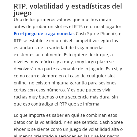
RTP, volatilidad y estadísticas del
juego
Uno de los primeros valores que muchos miran
antes de probar un slot es el RTP, retorno al jugador.
En el juego de tragamonedas
Cash Spree Phoenix, el
RTP se establece en un nivel competitivo según los
estándares de la variedad de tragamonedas
existentes actualmente. Esto quiere decir que, a
niveles muy teóricos y a muy, muy largo plazo se
devolverá una parte razonable de lo jugado. Eso sí, y
como ocurre siempre en el caso de cualquier slot
online, no existen ninguna garantía para sesiones
cortas con esos números. Y es que puedes vivir
rachas muy buenas o una secuencia más dura, sin
que eso contradiga el RTP que se informa.
Lo que importa es saber en qué se combinan esos
datos con la volatilidad. Y en ese sentido, Cash Spree
Phoenix se siente como un juego de volatilidad alta o
al menos orientado a sesiones en las que los pagos