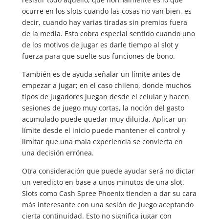
ocurre en los slots cuando las cosas no van bien, es
decir, cuando hay varias tiradas sin premios fuera
de la media. Esto cobra especial sentido cuando uno
de los motivos de jugar es darle tiempo al slot y
fuerza para que suelte sus funciones de bono.
También es de ayuda señalar un límite antes de
empezar a jugar; en el caso chileno, donde muchos
tipos de jugadores juegan desde el celular y hacen
sesiones de juego muy cortas, la noción del gasto
acumulado puede quedar muy diluida. Aplicar un
límite desde el inicio puede mantener el control y
limitar que una mala experiencia se convierta en
una decisión errónea.
Otra consideración que puede ayudar será no dictar
un veredicto en base a unos minutos de una slot.
Slots como Cash Spree Phoenix tienden a dar su cara
más interesante con una sesión de juego aceptando
cierta continuidad. Esto no significa jugar con