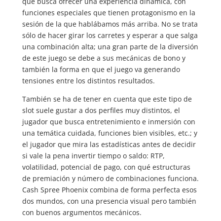
que busca ofrecer una experiencia dinámica, con
funciones especiales que tienen protagonismo en la
sesión de la que hablábamos más arriba. No se trata
sólo de hacer girar los carretes y esperar a que salga
una combinación alta; una gran parte de la diversión
de este juego se debe a sus mecánicas de bono y
también la forma en que el juego va generando
tensiones entre los distintos resultados.
También se ha de tener en cuenta que este tipo de
slot suele gustar a dos perfiles muy distintos, el
jugador que busca entretenimiento e inmersión con
una temática cuidada, funciones bien visibles, etc.; y
el jugador que mira las estadísticas antes de decidir
si vale la pena invertir tiempo o saldo: RTP,
volatilidad, potencial de pago, con qué estructuras
de premiación y número de combinaciones funciona.
Cash Spree Phoenix combina de forma perfecta esos
dos mundos, con una presencia visual pero también
con buenos argumentos mecánicos.