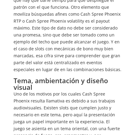
que hay que darle tiempo para que despliegue el
patrón con el que funciona. Otro elemento que
moviliza búsquedas afines como Cash Spree Phoenix
RTP o Cash Spree Phoenix volatility es el payout
máximo. Este tipo de dato no debe ser considerado
una promesa, sino que debe ser tomado como un
ejemplo del techo que puede alcanzar el juego. Y en
el caso de slots con mecánicas de bono muy bien
marcadas, esa cifra sirve para comprender que gran
parte del valor está centralizado en eventos
especiales en lugar de en las combinaciones básicas.
Tema, ambientación y diseño
visual
Uno de los motivos por los cuales Cash Spree
Phoenix resulta llamativa es debido a sus trabajos
audiovisuales. Existen slots que cumplen justo y
necesario en este tema, pero aquí la presentación
juega un papel importante en la experiencia. El
juego se asienta en un tema oriental, con una fuerte