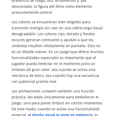
presencia de fuego, oro, ornamentos y, por
descontado, la figura del fénix como elemento
presuntamente central.
Los colores se encuentran bien elegidos para
transmitir energía sin caer en una sobrecarga visual
desagradable. Los colores rojo, dorado y fondos
oscuros generan contrastes y ayudan a que los
símbolos resalten nítidamente en pantalla. Esto no
es un detalle menor. En un juego que ofrece muchas
funcionalidades especiales es importante que el
jugador pueda detectar en el momento justo un
símbolo de gran valor, sea cuando se activa una
mecánica de bono, sea cuando hay una secuencia
con potencial premio real.
Las animaciones cumplen también una función
práctica. No están únicamente para embellecer el
juego, sino para poner énfasis en ciertos momentos.
De este modo, cuando se activa una funcionalidad
especial,
el diseño visual la pone en evidencia
, lo