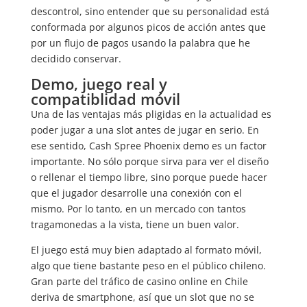
descontrol, sino entender que su personalidad está
conformada por algunos picos de acción antes que
por un flujo de pagos usando la palabra que he
decidido conservar.
Demo, juego real y
compatiblidad móvil
Una de las ventajas más pligidas en la actualidad es
poder jugar a una slot antes de jugar en serio. En
ese sentido, Cash Spree Phoenix demo es un factor
importante. No sólo porque sirva para ver el diseño
o rellenar el tiempo libre, sino porque puede hacer
que el jugador desarrolle una conexión con el
mismo. Por lo tanto, en un mercado con tantos
tragamonedas a la vista, tiene un buen valor.
El juego está muy bien adaptado al formato móvil,
algo que tiene bastante peso en el público chileno.
Gran parte del tráfico de casino online en Chile
deriva de smartphone, así que un slot que no se