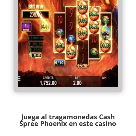
Juega al tragamonedas Cash
Spree Phoenix en este casino