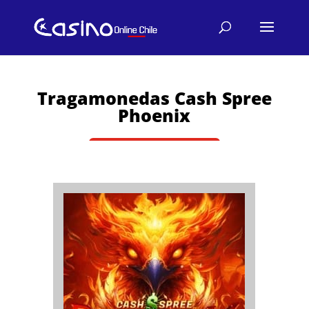
Tragamonedas Cash Spree
Phoenix