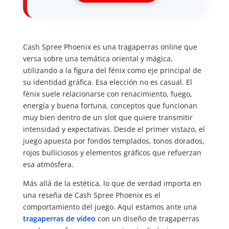
Cash Spree Phoenix es una tragaperras online que
versa sobre una temática oriental y mágica,
utilizando a la figura del fénix como eje principal de
su identidad gráfica. Esa elección no es casual. El
fénix suele relacionarse con renacimiento, fuego,
energía y buena fortuna, conceptos que funcionan
muy bien dentro de un slot que quiere transmitir
intensidad y expectativas. Desde el primer vistazo, el
juego apuesta por fondos templados, tonos dorados,
rojos bulliciosos y elementos gráficos que refuerzan
esa atmósfera.
Más allá de la estética, lo que de verdad importa en
una reseña de Cash Spree Phoenix es el
comportamiento del juego. Aquí estamos ante una
tragaperras de vídeo
con un diseño de tragaperras