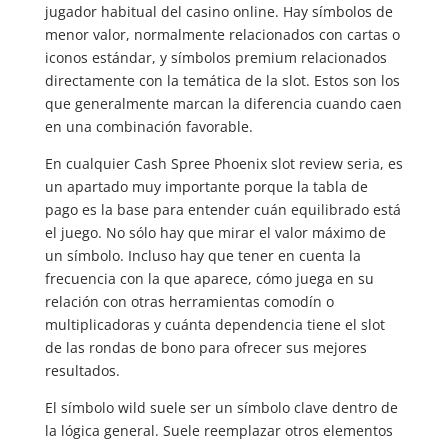
jugador habitual del casino online. Hay símbolos de
menor valor, normalmente relacionados con cartas o
iconos estándar, y símbolos premium relacionados
directamente con la temática de la slot. Estos son los
que generalmente marcan la diferencia cuando caen
en una combinación favorable.
En cualquier Cash Spree Phoenix slot review seria, es
un apartado muy importante porque la tabla de
pago es la base para entender cuán equilibrado está
el juego. No sólo hay que mirar el valor máximo de
un símbolo. Incluso hay que tener en cuenta la
frecuencia con la que aparece, cómo juega en su
relación con otras herramientas comodín o
multiplicadoras y cuánta dependencia tiene el slot
de las rondas de bono para ofrecer sus mejores
resultados.
El símbolo wild suele ser un símbolo clave dentro de
la lógica general. Suele reemplazar otros elementos