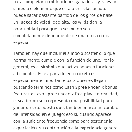
para completar combinaciones ganadoras y, si es un
símbolo o elemento que está bien relacionado,
puede sacar bastante partido de los giros de base.
En juegos de volatilidad alta, los wilds dan la
oportunidad para que la sesión no sea
completamente dependiente de una única ronda
especial.
También hay que incluir el símbolo scatter o lo que
normalmente cumple con la función de uno. Por lo
general, es el símbolo que activa bonos o funciones
adicionales. Este apartado en concreto es
especialmente importante para quienes llegan
buscando términos como Cash Spree Phoenix bonus
features o Cash Spree Phoenix free play. En realidad,
el scatter no solo representa una posibilidad para
ganar dinero; puesto que, también marca un cambio
de intensidad en el juego; eso sí, cuando aparece
con la suficiente frecuencia como para sostener la
expectación, su contribución a la experiencia general