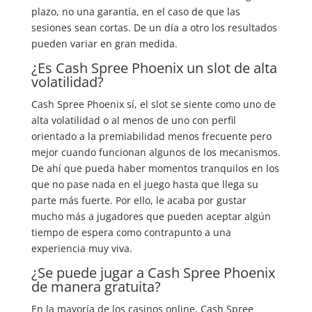
plazo, no una garantía, en el caso de que las
sesiones sean cortas. De un día a otro los resultados
pueden variar en gran medida.
¿Es Cash Spree Phoenix un slot de alta
volatilidad?
Cash Spree Phoenix sí, el slot se siente como uno de
alta volatilidad o al menos de uno con perfil
orientado a la premiabilidad menos frecuente pero
mejor cuando funcionan algunos de los mecanismos.
De ahí que pueda haber momentos tranquilos en los
que no pase nada en el juego hasta que llega su
parte más fuerte. Por ello, le acaba por gustar
mucho más a jugadores que pueden aceptar algún
tiempo de espera como contrapunto a una
experiencia muy viva.
¿Se puede jugar a Cash Spree Phoenix
de manera gratuita?
En la mayoría de los casinos online, Cash Spree