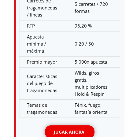
Carretes de
5 carretes / 720
tragamonedas
formas
/ líneas
RTP
96,20 %
Apuesta
mínima /
0,20 / 50
máxima
Premio mayor
5.000x apuesta
Wilds, giros
Características
gratis,
del juego de
multiplicadores,
tragamonedas
Hold & Respin
Temas de
Fénix, fuego,
tragamonedas
fantasía oriental
JUGAR AHORA!