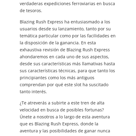
verdaderas expediciones ferroviarias en busca
de tesoros.
Blazing Rush Express ha entusiasmado a los
usuarios desde su lanzamiento, tanto por su
temática particular como por las facilidades en
la disposición de la ganancia. En esta
exhaustiva revisión de Blazing Rush Express
ahondaremos en cada uno de sus aspectos,
desde sus características más llamativas hasta
sus características técnicas, para que tanto los
principiantes como los más antiguos
comprendan por qué este slot ha suscitado
tanto interés.
¿Te atreverás a subirte a este tren de alta
velocidad en busca de posibles fortunas?
Únete a nosotros a lo largo de esta aventura
que es Blazing Rush Express, donde la
aventura y las posibilidades de ganar nunca