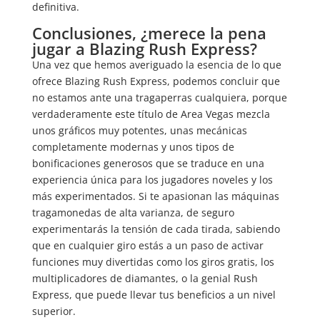
definitiva.
Conclusiones, ¿merece la pena
jugar a Blazing Rush Express?
Una vez que hemos averiguado la esencia de lo que
ofrece Blazing Rush Express, podemos concluir que
no estamos ante una tragaperras cualquiera, porque
verdaderamente este título de Area Vegas mezcla
unos gráficos muy potentes, unas mecánicas
completamente modernas y unos tipos de
bonificaciones generosos que se traduce en una
experiencia única para los jugadores noveles y los
más experimentados. Si te apasionan las máquinas
tragamonedas de alta varianza, de seguro
experimentarás la tensión de cada tirada, sabiendo
que en cualquier giro estás a un paso de activar
funciones muy divertidas como los giros gratis, los
multiplicadores de diamantes, o la genial Rush
Express, que puede llevar tus beneficios a un nivel
superior.