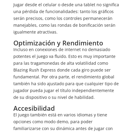
Jugar desde el celular o desde una tablet no significa
una pérdida de funcionalidades: tanto los gráficos
serán precisos, como los controles permanecerán
manejables, como las rondas de bonificación serán
igualmente atractivas.
Optimización y Rendimiento
Incluso en conexiones de internet no demasiado
potentes el juego va fluido. Esto es muy importante
para las tragamonedas de alta volatilidad como
Blazing Rush Express donde cada giro puede ser
fundamental. Por otra parte, el rendimiento global
también ha sido ajustado para que cualquier tipo de
jugador pueda jugar el título independientemente
de su dispositivo o su nivel de habilidad.
Accesibilidad
El juego también está en varios idiomas y tiene
opciones como modo demo, para poder
familiarizarse con su dinámica antes de jugar con