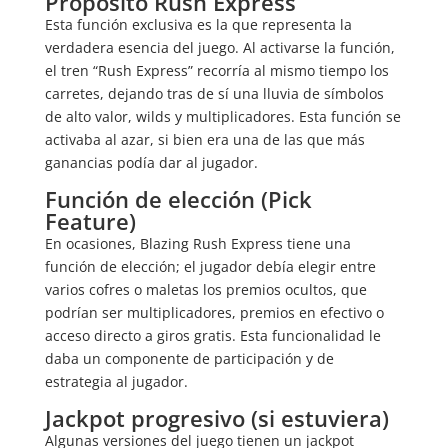
Propósito Rush Express
Esta función exclusiva es la que representa la
verdadera esencia del juego. Al activarse la función,
el tren “Rush Express” recorría al mismo tiempo los
carretes, dejando tras de sí una lluvia de símbolos
de alto valor, wilds y multiplicadores. Esta función se
activaba al azar, si bien era una de las que más
ganancias podía dar al jugador.
Función de elección (Pick
Feature)
En ocasiones, Blazing Rush Express tiene una
función de elección; el jugador debía elegir entre
varios cofres o maletas los premios ocultos, que
podrían ser multiplicadores, premios en efectivo o
acceso directo a giros gratis. Esta funcionalidad le
daba un componente de participación y de
estrategia al jugador.
Jackpot progresivo (si estuviera)
Algunas versiones del juego tienen un jackpot