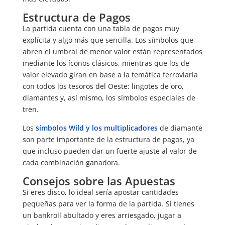
Estructura de Pagos
La partida cuenta con una tabla de pagos muy
explícita y algo más que sencilla. Los símbolos que
abren el umbral de menor valor están representados
mediante los íconos clásicos, mientras que los de
valor elevado giran en base a la temática ferroviaria
con todos los tesoros del Oeste: lingotes de oro,
diamantes y, así mismo, los símbolos especiales de
tren.
Los
símbolos Wild y los multiplicadores
de diamante
son parte importante de la estructura de pagos, ya
que incluso pueden dar un fuerte ajuste al valor de
cada combinación ganadora.
Consejos sobre las Apuestas
Si eres disco, lo ideal sería apostar cantidades
pequeñas para ver la forma de la partida. Si tienes
un bankroll abultado y eres arriesgado, jugar a