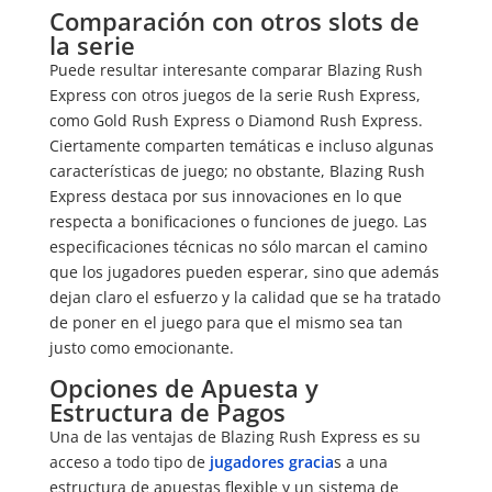
Comparación con otros slots de
la serie
Puede resultar interesante comparar Blazing Rush
Express con otros juegos de la serie Rush Express,
como Gold Rush Express o Diamond Rush Express.
Ciertamente comparten temáticas e incluso algunas
características de juego; no obstante, Blazing Rush
Express destaca por sus innovaciones en lo que
respecta a bonificaciones o funciones de juego. Las
especificaciones técnicas no sólo marcan el camino
que los jugadores pueden esperar, sino que además
dejan claro el esfuerzo y la calidad que se ha tratado
de poner en el juego para que el mismo sea tan
justo como emocionante.
Opciones de Apuesta y
Estructura de Pagos
Una de las ventajas de Blazing Rush Express es su
acceso a todo tipo de
jugadores gracia
s a una
estructura de apuestas flexible y un sistema de