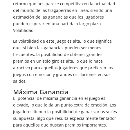
retorno que nos parece competitivo en la actualidad
del mundo de las tragaperras en línea, siendo una
estimación de las ganancias que los jugadores
pueden esperar en una partida a largo plazo.
Volatilidad
La volatilidad de este juego es alta, lo que significa
que, si bien las ganancias pueden ser menos
frecuentes, la posibilidad de obtener grandes
premios en un solo giro es alta, lo que lo hace
atractivo para aquellos jugadores que prefieren los
juegos con emoción y grandes oscilaciones en sus
saldos.
Máxima Ganancia
El potencial de máxima ganancia en el juego es
elevado, lo que le da un punto extra de emoción. Los
jugadores tienen la posibilidad de ganar varias veces
su apuesta, algo que resulta especialmente tentador
para aquellos que buscan premios importantes.