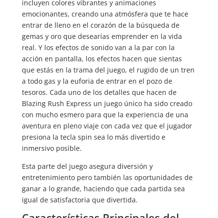
incluyen colores vibrantes y animaciones
emocionantes, creando una atmósfera que te hace
entrar de lleno en el corazón de la búsqueda de
gemas y oro que desearías emprender en la vida
real. Y los efectos de sonido van a la par con la
acción en pantalla, los efectos hacen que sientas
que estás en la trama del juego, el rugido de un tren
a todo gas y la euforia de entrar en el pozo de
tesoros. Cada uno de los detalles que hacen de
Blazing Rush Express un juego único ha sido creado
con mucho esmero para que la experiencia de una
aventura en pleno viaje con cada vez que el jugador
presiona la tecla spin sea lo más divertido e
inmersivo posible.
Esta parte del juego asegura diversión y
entretenimiento pero también las oportunidades de
ganar a lo grande, haciendo que cada partida sea
igual de satisfactoria que divertida.
Características Principales del