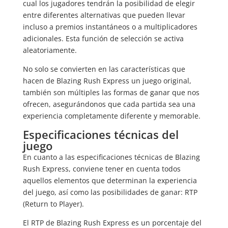
cual los jugadores tendrán la posibilidad de elegir
entre diferentes alternativas que pueden llevar
incluso a premios instantáneos o a multiplicadores
adicionales. Esta función de selección se activa
aleatoriamente.
No solo se convierten en las características que
hacen de Blazing Rush Express un juego original,
también son múltiples las formas de ganar que nos
ofrecen, asegurándonos que cada partida sea una
experiencia completamente diferente y memorable.
Especificaciones técnicas del
juego
En cuanto a las especificaciones técnicas de Blazing
Rush Express, conviene tener en cuenta todos
aquellos elementos que determinan la experiencia
del juego, así como las posibilidades de ganar: RTP
(Return to Player).
El RTP de Blazing Rush Express es un porcentaje del