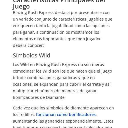
Juego
Blazing Rush Express destaca por presentarse con
un variado conjunto de características jugables que
enriquecen tanto la jugabilidad como las opciones
para ganar, a continuación os mostramos los
elementos más importantes que todo jugador
deberá conocer:
Símbolos Wild
Los Wild en Blazing Rush Express no son meros
comodines; los Wild son los que hacen que el juego
brinde combinaciones ganadoras y que en
ocasiones, se expandan para cubrir el carrete y así
multiplicar el número de maneras de ganar.
Bonificadores de Diamante
Cada vez que los símbolos de diamante aparecen en
los rodillos,
funcionan como bonificadores
,
aumentando las ganancias exponencialmente. Estos
bonificadores son especialmente rentables durante