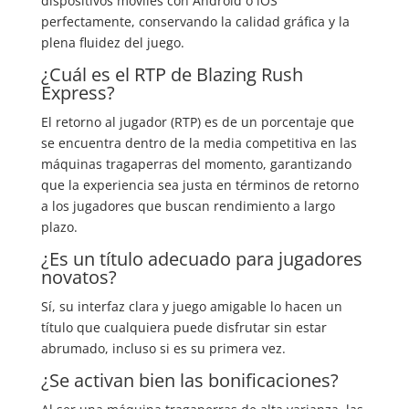
dispositivos móviles con Android o iOS
perfectamente, conservando la calidad gráfica y la
plena fluidez del juego.
¿Cuál es el RTP de Blazing Rush
Express?
El retorno al jugador (RTP) es de un porcentaje que
se encuentra dentro de la media competitiva en las
máquinas tragaperras del momento, garantizando
que la experiencia sea justa en términos de retorno
a los jugadores que buscan rendimiento a largo
plazo.
¿Es un título adecuado para jugadores
novatos?
Sí, su interfaz clara y juego amigable lo hacen un
título que cualquiera puede disfrutar sin estar
abrumado, incluso si es su primera vez.
¿Se activan bien las bonificaciones?