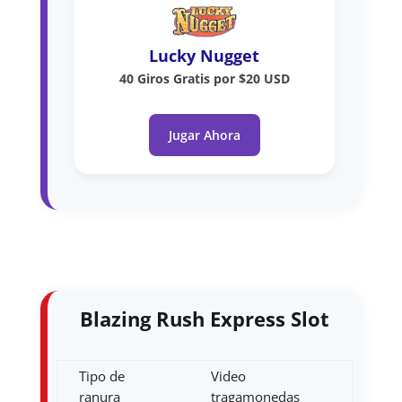
Lucky Nugget
40 Giros Gratis por $20 USD
Jugar Ahora
Blazing Rush Express Slot
Tipo de
Video
ranura
tragamonedas