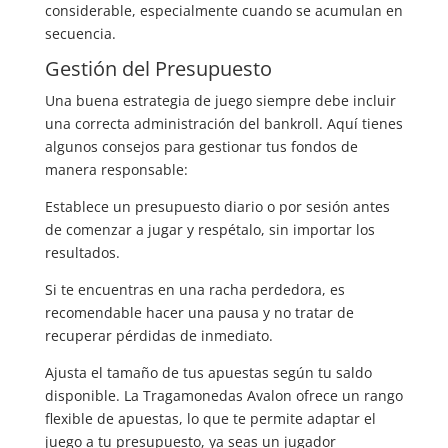
considerable, especialmente cuando se acumulan en
secuencia.
Gestión del Presupuesto
Una buena estrategia de juego siempre debe incluir
una correcta administración del bankroll. Aquí tienes
algunos consejos para gestionar tus fondos de
manera responsable:
Establece un presupuesto diario o por sesión antes
de comenzar a jugar y respétalo, sin importar los
resultados.
Si te encuentras en una racha perdedora, es
recomendable hacer una pausa y no tratar de
recuperar pérdidas de inmediato.
Ajusta el tamaño de tus apuestas según tu saldo
disponible. La Tragamonedas Avalon ofrece un rango
flexible de apuestas, lo que te permite adaptar el
juego a tu presupuesto, ya seas un jugador