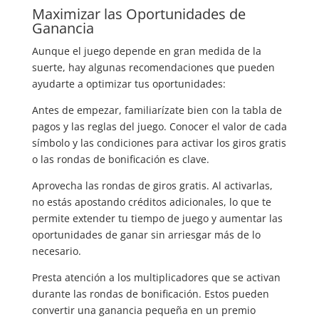
Maximizar las Oportunidades de
Ganancia
Aunque el juego depende en gran medida de la
suerte, hay algunas recomendaciones que pueden
ayudarte a optimizar tus oportunidades:
Antes de empezar, familiarízate bien con la tabla de
pagos y las reglas del juego. Conocer el valor de cada
símbolo y las condiciones para activar los giros gratis
o las rondas de bonificación es clave.
Aprovecha las rondas de giros gratis. Al activarlas,
no estás apostando créditos adicionales, lo que te
permite extender tu tiempo de juego y aumentar las
oportunidades de ganar sin arriesgar más de lo
necesario.
Presta atención a los multiplicadores que se activan
durante las rondas de bonificación. Estos pueden
convertir una ganancia pequeña en un premio