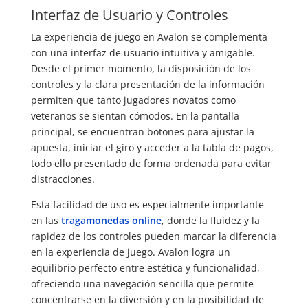
Interfaz de Usuario y Controles
La experiencia de juego en Avalon se complementa
con una interfaz de usuario intuitiva y amigable.
Desde el primer momento, la disposición de los
controles y la clara presentación de la información
permiten que tanto jugadores novatos como
veteranos se sientan cómodos. En la pantalla
principal, se encuentran botones para ajustar la
apuesta, iniciar el giro y acceder a la tabla de pagos,
todo ello presentado de forma ordenada para evitar
distracciones.
Esta facilidad de uso es especialmente importante
en las
tragamonedas online
, donde la fluidez y la
rapidez de los controles pueden marcar la diferencia
en la experiencia de juego. Avalon logra un
equilibrio perfecto entre estética y funcionalidad,
ofreciendo una navegación sencilla que permite
concentrarse en la diversión y en la posibilidad de