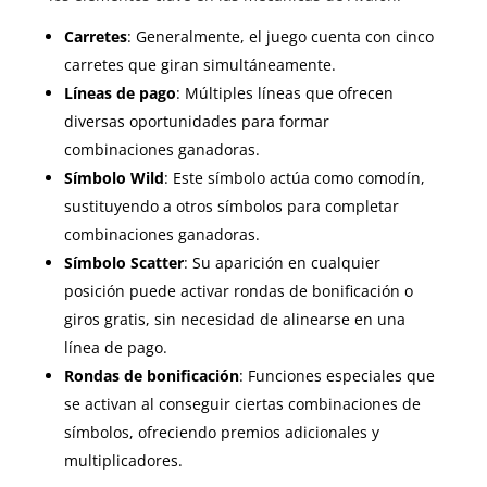
Carretes
: Generalmente, el juego cuenta con cinco
carretes que giran simultáneamente.
Líneas de pago
: Múltiples líneas que ofrecen
diversas oportunidades para formar
combinaciones ganadoras.
Símbolo Wild
: Este símbolo actúa como comodín,
sustituyendo a otros símbolos para completar
combinaciones ganadoras.
Símbolo Scatter
: Su aparición en cualquier
posición puede activar rondas de bonificación o
giros gratis, sin necesidad de alinearse en una
línea de pago.
Rondas de bonificación
: Funciones especiales que
se activan al conseguir ciertas combinaciones de
símbolos, ofreciendo premios adicionales y
multiplicadores.