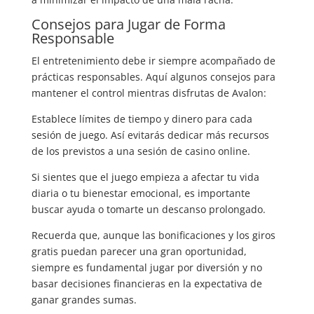
Consejos para Jugar de Forma
Responsable
El entretenimiento debe ir siempre acompañado de
prácticas responsables. Aquí algunos consejos para
mantener el control mientras disfrutas de Avalon:
Establece límites de tiempo y dinero para cada
sesión de juego. Así evitarás dedicar más recursos
de los previstos a una sesión de casino online.
Si sientes que el juego empieza a afectar tu vida
diaria o tu bienestar emocional, es importante
buscar ayuda o tomarte un descanso prolongado.
Recuerda que, aunque las bonificaciones y los giros
gratis puedan parecer una gran oportunidad,
siempre es fundamental jugar por diversión y no
basar decisiones financieras en la expectativa de
ganar grandes sumas.