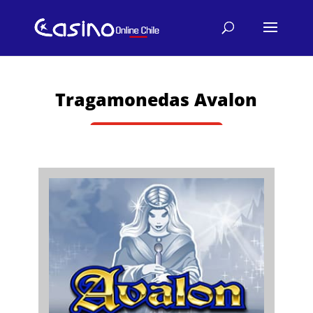
Tragamonedas Avalon