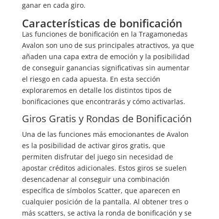
ganar en cada giro.
Características de bonificación
Las funciones de bonificación en la Tragamonedas
Avalon son uno de sus principales atractivos, ya que
añaden una capa extra de emoción y la posibilidad
de conseguir ganancias significativas sin aumentar
el riesgo en cada apuesta. En esta sección
exploraremos en detalle los distintos tipos de
bonificaciones que encontrarás y cómo activarlas.
Giros Gratis y Rondas de Bonificación
Una de las funciones más emocionantes de Avalon
es la posibilidad de activar giros gratis, que
permiten disfrutar del juego sin necesidad de
apostar créditos adicionales. Estos giros se suelen
desencadenar al conseguir una combinación
específica de símbolos Scatter, que aparecen en
cualquier posición de la pantalla. Al obtener tres o
más scatters, se activa la ronda de bonificación y se