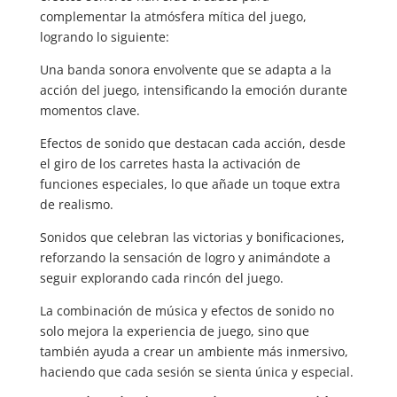
complementar la atmósfera mítica del juego,
logrando lo siguiente:
Una banda sonora envolvente que se adapta a la
acción del juego, intensificando la emoción durante
momentos clave.
Efectos de sonido que destacan cada acción, desde
el giro de los carretes hasta la activación de
funciones especiales, lo que añade un toque extra
de realismo.
Sonidos que celebran las victorias y bonificaciones,
reforzando la sensación de logro y animándote a
seguir explorando cada rincón del juego.
La combinación de música y efectos de sonido no
solo mejora la experiencia de juego, sino que
también ayuda a crear un ambiente más inmersivo,
haciendo que cada sesión se sienta única y especial.