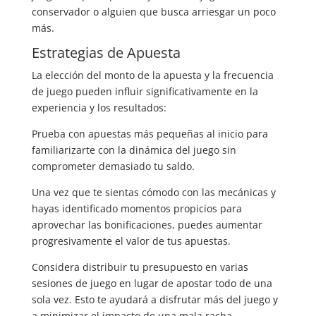
conservador o alguien que busca arriesgar un poco
más.
Estrategias de Apuesta
La elección del monto de la apuesta y la frecuencia
de juego pueden influir significativamente en la
experiencia y los resultados:
Prueba con apuestas más pequeñas al inicio para
familiarizarte con la dinámica del juego sin
comprometer demasiado tu saldo.
Una vez que te sientas cómodo con las mecánicas y
hayas identificado momentos propicios para
aprovechar las bonificaciones, puedes aumentar
progresivamente el valor de tus apuestas.
Considera distribuir tu presupuesto en varias
sesiones de juego en lugar de apostar todo de una
sola vez. Esto te ayudará a disfrutar más del juego y
a minimizar el impacto de una mala racha.