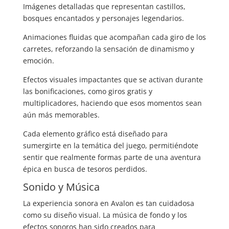
Imágenes detalladas que representan castillos,
bosques encantados y personajes legendarios.
Animaciones fluidas que acompañan cada giro de los
carretes, reforzando la sensación de dinamismo y
emoción.
Efectos visuales impactantes que se activan durante
las bonificaciones, como giros gratis y
multiplicadores, haciendo que esos momentos sean
aún más memorables.
Cada elemento gráfico está diseñado para
sumergirte en la temática del juego, permitiéndote
sentir que realmente formas parte de una aventura
épica en busca de tesoros perdidos.
Sonido y Música
La experiencia sonora en Avalon es tan cuidadosa
como su diseño visual. La música de fondo y los
efectos sonoros han sido creados para