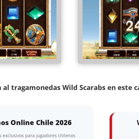
a al tragamonedas Wild Scarabs en este c
nos Online Chile 2026
s exclusivos para jugadores chilenos