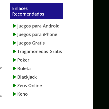
Enlaces
Recomendados
Juegos para Android
Juegos para iPhone
Juegos Gratis
Tragamonedas Gratis
Poker
Ruleta
de
Blackjack
Zeus Online
Keno
es