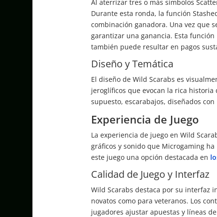
Al aterrizar tres o más símbolos Scatter
Durante esta ronda, la función Stashe
combinación ganadora. Una vez que se 
garantizar una ganancia. Esta función 
también puede resultar en pagos susta
Diseño y Temática
El diseño de Wild Scarabs es visualmen
jeroglíficos que evocan la rica histori
supuesto, escarabajos, diseñados con 
Experiencia de Juego
La experiencia de juego en Wild Scarab
gráficos y sonido que Microgaming ha 
este juego una opción destacada en
lo
Calidad de Juego y Interfaz
Wild Scarabs destaca por su interfaz in
novatos como para veteranos. Los cont
jugadores ajustar apuestas y líneas de