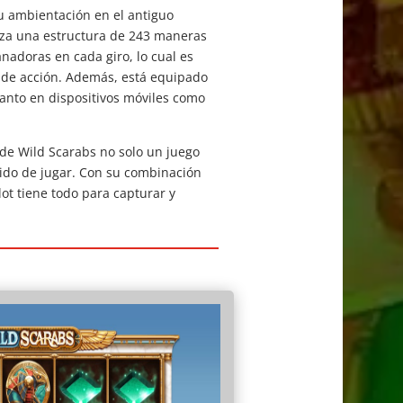
u ambientación en el antiguo
liza una estructura de 243 maneras
nadoras en cada giro, lo cual es
 de acción. Además, está equipado
anto en dispositivos móviles como
de Wild Scarabs no solo un juego
tido de jugar. Con su combinación
ot tiene todo para capturar y