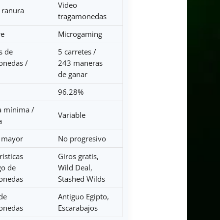
Video
 ranura
tragamonedas
re
Microgaming
s de
5 carretes /
onedas /
243 maneras
de ganar
96.28%
a mínima /
Variable
a
 mayor
No progresivo
rísticas
Giros gratis,
go de
Wild Deal,
onedas
Stashed Wilds
de
Antiguo Egipto,
onedas
Escarabajos