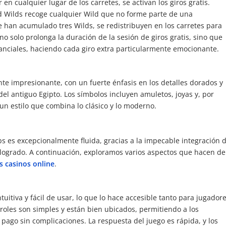
 en cualquier lugar de los carretes, se activan los giros gratis.
d Wilds recoge cualquier Wild que no forme parte de una
han acumulado tres Wilds, se redistribuyen en los carretes para
no solo prolonga la duración de la sesión de giros gratis, sino que
nciales, haciendo cada giro extra particularmente emocionante.
te impresionante, con un fuerte énfasis en los detalles dorados y
a del antiguo Egipto. Los símbolos incluyen amuletos, joyas y, por
un estilo que combina lo clásico y lo moderno.
s es excepcionalmente fluida, gracias a la impecable integración 
logrado. A continuación, exploramos varios aspectos que hacen de
s casinos online
.
tuitiva y fácil de usar, lo que lo hace accesible tanto para jugador
roles son simples y están bien ubicados, permitiendo a los
 pago sin complicaciones. La respuesta del juego es rápida, y los