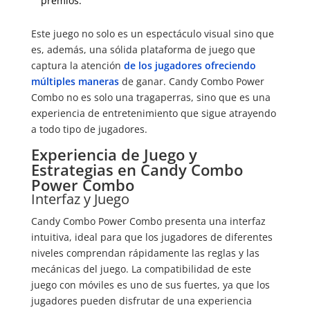
premios.
Este juego no solo es un espectáculo visual sino que
es, además, una sólida plataforma de juego que
captura la atención
de los jugadores ofreciendo
múltiples maneras
de ganar. Candy Combo Power
Combo no es solo una tragaperras, sino que es una
experiencia de entretenimiento que sigue atrayendo
a todo tipo de jugadores.
Experiencia de Juego y
Estrategias en Candy Combo
Power Combo
Interfaz y Juego
Candy Combo Power Combo presenta una interfaz
intuitiva, ideal para que los jugadores de diferentes
niveles comprendan rápidamente las reglas y las
mecánicas del juego. La compatibilidad de este
juego con móviles es uno de sus fuertes, ya que los
jugadores pueden disfrutar de una experiencia