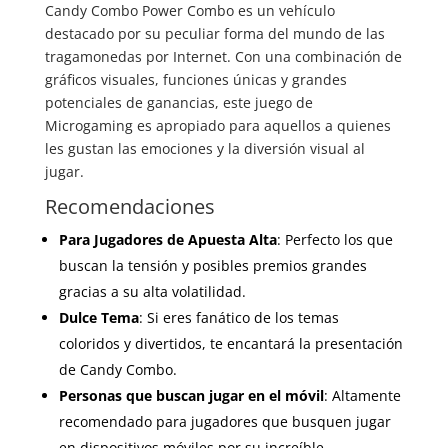
Candy Combo Power Combo es un vehículo
destacado por su peculiar forma del mundo de las
tragamonedas por Internet. Con una combinación de
gráficos visuales, funciones únicas y grandes
potenciales de ganancias, este juego de
Microgaming es apropiado para aquellos a quienes
les gustan las emociones y la diversión visual al
jugar.
Recomendaciones
Para Jugadores de Apuesta Alta
: Perfecto los que
buscan la tensión y posibles premios grandes
gracias a su alta volatilidad.
Dulce Tema
: Si eres fanático de los temas
coloridos y divertidos, te encantará la presentación
de Candy Combo.
Personas que buscan jugar en el móvil
: Altamente
recomendado para jugadores que busquen jugar
en dispositivos móviles por su increíble