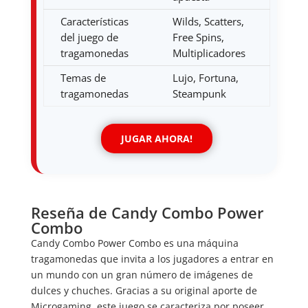
Características
Wilds, Scatters,
del juego de
Free Spins,
tragamonedas
Multiplicadores
Temas de
Lujo, Fortuna,
tragamonedas
Steampunk
JUGAR AHORA!
Reseña de Candy Combo Power
Combo
Candy Combo Power Combo es una máquina
tragamonedas que invita a los jugadores a entrar en
un mundo con un gran número de imágenes de
dulces y chuches. Gracias a su original aporte de
Microgaming, este juego se caracteriza por poseer