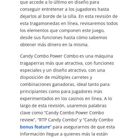
que accede a lo último en diseño para
conseguir entretener a los jugadores hasta
dejarlos al borde de la silla. En esta revisión de
esta tragamonedas en línea, revisaremos todos
los elementos que componen este juego,
desde sus funciones hasta cómo sabemos
obtener más dinero en la misma.
Candy Combo Power Combo es una máquina
tragaperras más que atractiva, con funciones
especiales y un diseño atractivo, con una
disposición de múltiples carretes y
combinaciones ganadoras, ideal tanto para
principiantes como para jugadores más
experimentados en los casinos en línea. A lo
largo de esta revisión, usaremos palabras
clave como “Candy Combo Power Combo
review”, “RTP Candy Combo” y “Candy Combo
bonus feature
” para asegurarnos de que esta
información llegue a quienes más la están