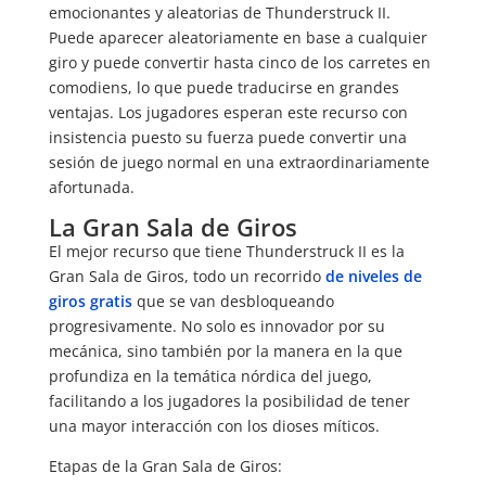
emocionantes y aleatorias de Thunderstruck II.
Puede aparecer aleatoriamente en base a cualquier
giro y puede convertir hasta cinco de los carretes en
comodiens, lo que puede traducirse en grandes
ventajas. Los jugadores esperan este recurso con
insistencia puesto su fuerza puede convertir una
sesión de juego normal en una extraordinariamente
afortunada.
La Gran Sala de Giros
El mejor recurso que tiene Thunderstruck II es la
Gran Sala de Giros, todo un recorrido
de niveles de
giros gratis
que se van desbloqueando
progresivamente. No solo es innovador por su
mecánica, sino también por la manera en la que
profundiza en la temática nórdica del juego,
facilitando a los jugadores la posibilidad de tener
una mayor interacción con los dioses míticos.
Etapas de la Gran Sala de Giros: