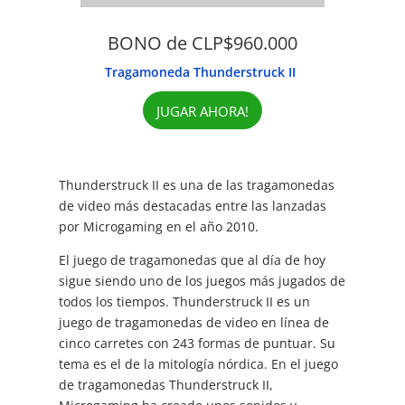
BONO de CLP$960.000
Tragamoneda Thunderstruck II
JUGAR AHORA!
Thunderstruck II es una de las tragamonedas
de video más destacadas entre las lanzadas
por Microgaming en el año 2010.
El juego de tragamonedas que al día de hoy
sigue siendo uno de los juegos más jugados de
todos los tiempos. Thunderstruck II es un
juego de tragamonedas de video en línea de
cinco carretes con 243 formas de puntuar. Su
tema es el de la mitología nórdica. En el juego
de tragamonedas Thunderstruck II,