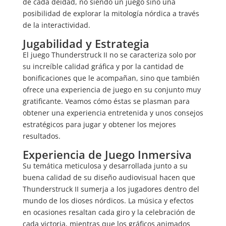
de cada deidad, no siendo un juego sino una
posibilidad de explorar la mitología nórdica a través
de la interactividad.
Jugabilidad y Estrategia
El juego Thunderstruck II no se caracteriza solo por
su increíble calidad gráfica y por la cantidad de
bonificaciones que le acompañan, sino que también
ofrece una experiencia de juego en su conjunto muy
gratificante. Veamos cómo éstas se plasman para
obtener una experiencia entretenida y unos consejos
estratégicos para jugar y obtener los mejores
resultados.
Experiencia de Juego Inmersiva
Su temática meticulosa y desarrollada junto a su
buena calidad de su diseño audiovisual hacen que
Thunderstruck II sumerja a los jugadores dentro del
mundo de los dioses nórdicos. La música y efectos
en ocasiones resaltan cada giro y la celebración de
cada victoria, mientras que los gráficos animados