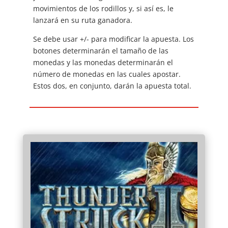
movimientos de los rodillos y, si así es, le
lanzará en su ruta ganadora.
Se debe usar +/- para modificar la apuesta. Los
botones determinarán el tamaño de las
monedas y las monedas determinarán el
número de monedas en las cuales apostar.
Estos dos, en conjunto, darán la apuesta total.