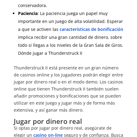
conservadora.
Paciencia
: La paciencia juega un papel muy
importante en un juego de alta volatilidad. Esperar
a que se activen las
características de bonificación
implica recibir una gran cantidad de dinero, sobre
todo si llegas a los niveles de la Gran Sala de Giros.
Dónde jugar a Thunderstruck II
Thunderstruck II está presente en un gran número
de casinos online y los jugadores podrán elegir entre
jugar por dinero real o en el modo demo. Los casinos
online que tienen Thunderstruck II también suelen
añadir promociones y bonificaciones que se pueden
utilizar en este juego y jugar más y de forma más
extensiva, y así ganar más dinero.
Jugar por dinero real
Si optas por jugar por dinero real, asegúrate de
elegir un
casino on-line
seguro y de confianza. Busca