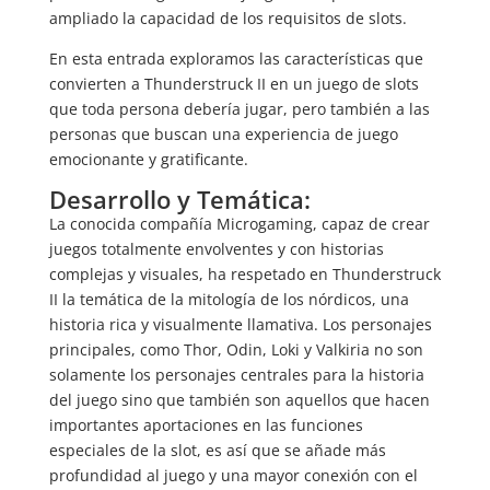
ampliado la capacidad de los requisitos de slots.
En esta entrada exploramos las características que
convierten a Thunderstruck II en un juego de slots
que toda persona debería jugar, pero también a las
personas que buscan una experiencia de juego
emocionante y gratificante.
Desarrollo y Temática:
La conocida compañía Microgaming, capaz de crear
juegos totalmente envolventes y con historias
complejas y visuales, ha respetado en Thunderstruck
II la temática de la mitología de los nórdicos, una
historia rica y visualmente llamativa. Los personajes
principales, como Thor, Odin, Loki y Valkiria no son
solamente los personajes centrales para la historia
del juego sino que también son aquellos que hacen
importantes aportaciones en las funciones
especiales de la slot, es así que se añade más
profundidad al juego y una mayor conexión con el