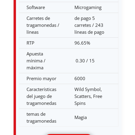
Software
Microgaming
Carretes de
de pago 5
tragamonedas /
carretes / 243
líneas
líneas de pago
RTP
96.65%
Apuesta
mínima /
0.30 / 15
máxima
Premio mayor
6000
Características
Wild Symbol,
del juego de
Scatters, Free
tragamonedas
Spins
temas de
Magia
tragamonedas