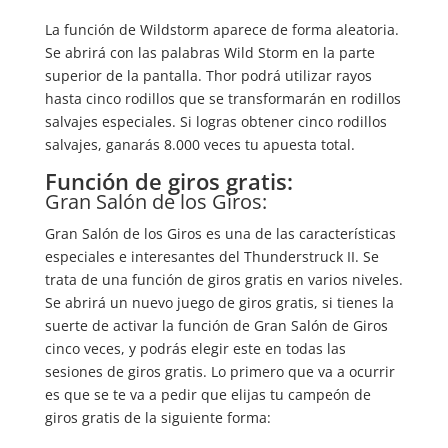
La función de Wildstorm aparece de forma aleatoria.
Se abrirá con las palabras Wild Storm en la parte
superior de la pantalla. Thor podrá utilizar rayos
hasta cinco rodillos que se transformarán en rodillos
salvajes especiales. Si logras obtener cinco rodillos
salvajes, ganarás 8.000 veces tu apuesta total.
Función de giros gratis:
Gran Salón de los Giros:
Gran Salón de los Giros es una de las características
especiales e interesantes del Thunderstruck II. Se
trata de una función de giros gratis en varios niveles.
Se abrirá un nuevo juego de giros gratis, si tienes la
suerte de activar la función de Gran Salón de Giros
cinco veces, y podrás elegir este en todas las
sesiones de giros gratis. Lo primero que va a ocurrir
es que se te va a pedir que elijas tu campeón de
giros gratis de la siguiente forma: