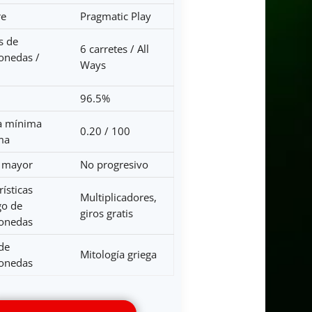
re
Pragmatic Play
s de
6 carretes / All
onedas /
Ways
96.5%
a mínima
0.20 / 100
ma
 mayor
No progresivo
rísticas
Multiplicadores,
go de
giros gratis
onedas
de
Mitología griega
onedas