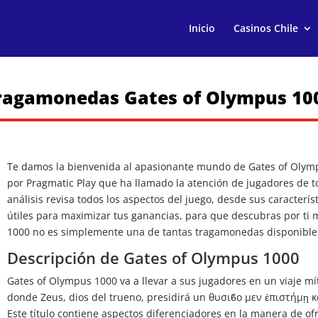
Inicio
Casinos Chile
ragamonedas Gates of Olympus 10
Te damos la bienvenida al apasionante mundo de Gates of Olym
por Pragmatic Play que ha llamado la atención de jugadores de 
análisis revisa todos los aspectos del juego, desde sus caracterís
útiles para maximizar tus ganancias, para que descubras por ti
1000 no es simplemente una de tantas tragamonedas disponibles 
Descripción de Gates of Olympus 1000
Gates of Olympus 1000 va a llevar a sus jugadores en un viaje mít
donde Zeus, dios del trueno, presidirá un θυσιϐο μεν ἐπιστήμῃ κ
Este título contiene aspectos diferenciadores en la manera de ofre