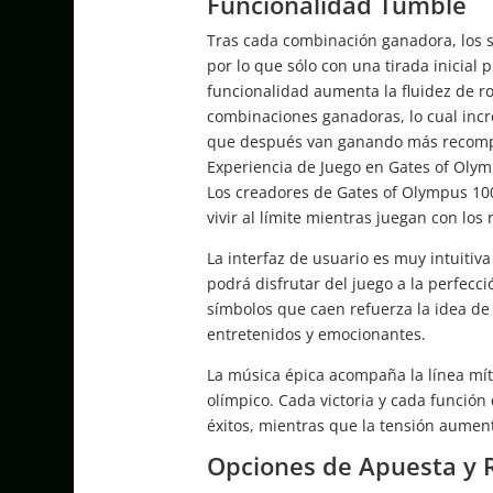
Funcionalidad Tumble
Tras cada combinación ganadora, los 
por lo que sólo con una tirada inicial
funcionalidad aumenta la fluidez de r
combinaciones ganadoras, lo cual inc
que después van ganando más recompe
Experiencia de Juego en Gates of Oly
Los creadores de Gates of Olympus 10
vivir al límite mientras juegan con los 
La interfaz de usuario es muy intuitiva
podrá disfrutar del juego a la perfecci
símbolos que caen refuerza la idea de
entretenidos y emocionantes.
La música épica acompaña la línea mí
olímpico. Cada victoria y cada funció
éxitos, mientras que la tensión aument
Opciones de Apuesta y 