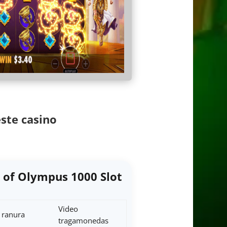
ste casino
 of Olympus 1000 Slot
Video
 ranura
tragamonedas