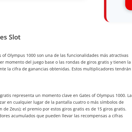
es Slot
s of Olympus 1000 son una de las funcionalidades más atractivas
r momento del juego base o las rondas de giros gratis y tienen la
e la cifra de ganancias obtenidas. Estos multiplicadores tendrán
os gratis representa un momento clave en Gates of Olympus 1000. La
rizar en cualquier lugar de la pantalla cuatro o más símbolos de
n de Zeus); el premio por estos giros gratis es de 15 giros gratis.
cadores acumulados que pueden llevar las recompensas a cifras