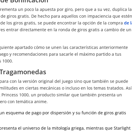
rementa un poco la apuesta por giro, pero que a su vez, duplica la
 de giros gratis. De hecho para aquellos con impaciencia que esté
e los giros gratis, se puede encontrar la opción de la compra
de l
es entrar directamente en la ronda de giros gratis a cambio de un
iguiente apartado cómo se unen las características anteriormente
 juego y recomendaciones para sacarle el máximo partido a tus
s 1000.
 Tragamonedas
ara con la versión original del juego sino que también se puede
militudes en ciertas mecánicas o incluso en los temas tratados. Así
ht Princess 1000, un producto similar que también presenta un
ero con temática anime.
 esquema de pago por dispersión y su función de giros gratis
resenta el universo de la mitología griega, mientras que Starlight