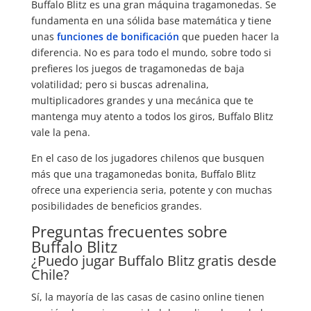
Buffalo Blitz es una gran máquina tragamonedas. Se
fundamenta en una sólida base matemática y tiene
unas
funciones de bonificación
que pueden hacer la
diferencia. No es para todo el mundo, sobre todo si
prefieres los juegos de tragamonedas de baja
volatilidad; pero si buscas adrenalina,
multiplicadores grandes y una mecánica que te
mantenga muy atento a todos los giros, Buffalo Blitz
vale la pena.
En el caso de los jugadores chilenos que busquen
más que una tragamonedas bonita, Buffalo Blitz
ofrece una experiencia seria, potente y con muchas
posibilidades de beneficios grandes.
Preguntas frecuentes sobre
Buffalo Blitz
¿Puedo jugar Buffalo Blitz gratis desde
Chile?
Sí, la mayoría de las casas de casino online tienen