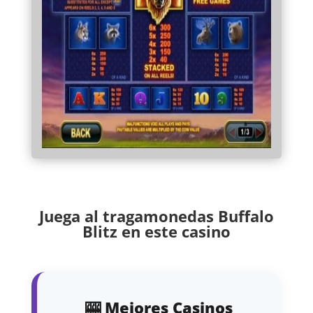
Juega al tragamonedas Buffalo
Blitz en este casino
🎰 Mejores Casinos