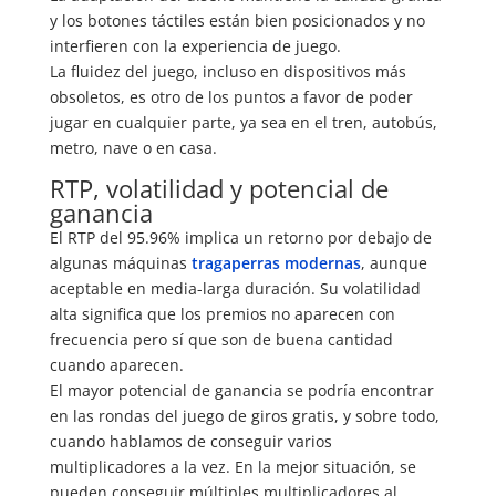
y los botones táctiles están bien posicionados y no
interfieren con la experiencia de juego.
La fluidez del juego, incluso en dispositivos más
obsoletos, es otro de los puntos a favor de poder
jugar en cualquier parte, ya sea en el tren, autobús,
metro, nave o en casa.
RTP, volatilidad y potencial de
ganancia
El RTP del 95.96% implica un retorno por debajo de
algunas máquinas
tragaperras modernas
, aunque
aceptable en media-larga duración. Su volatilidad
alta significa que los premios no aparecen con
frecuencia pero sí que son de buena cantidad
cuando aparecen.
El mayor potencial de ganancia se podría encontrar
en las rondas del juego de giros gratis, y sobre todo,
cuando hablamos de conseguir varios
multiplicadores a la vez. En la mejor situación, se
pueden conseguir múltiples multiplicadores al