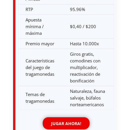
RTP
95.96%
Apuesta
mínima /
$0,40 / $200
máxima
Premio mayor
Hasta 10.000x
Giros gratis,
Características
comodines con
del juego de
multiplicador,
tragamonedas
reactivación de
bonificación
Naturaleza, fauna
Temas de
salvaje, búfalos
tragamonedas
norteamericanos
JUGAR AHORA!