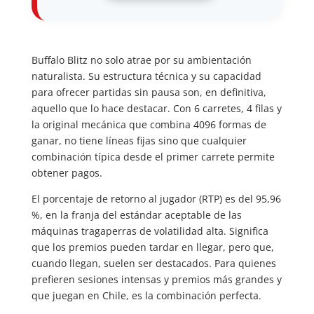
Buffalo Blitz no solo atrae por su ambientación
naturalista. Su estructura técnica y su capacidad
para ofrecer partidas sin pausa son, en definitiva,
aquello que lo hace destacar. Con 6 carretes, 4 filas y
la original mecánica que combina 4096 formas de
ganar, no tiene líneas fijas sino que cualquier
combinación típica desde el primer carrete permite
obtener pagos.
El porcentaje de retorno al jugador (RTP) es del 95,96
%, en la franja del estándar aceptable de las
máquinas tragaperras de volatilidad alta. Significa
que los premios pueden tardar en llegar, pero que,
cuando llegan, suelen ser destacados. Para quienes
prefieren sesiones intensas y premios más grandes y
que juegan en Chile, es la combinación perfecta.