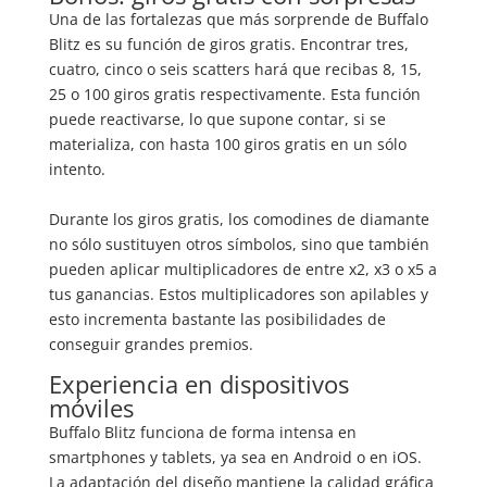
Una de las fortalezas que más sorprende de Buffalo
Blitz es su función de giros gratis. Encontrar tres,
cuatro, cinco o seis scatters hará que recibas 8, 15,
25 o 100 giros gratis respectivamente. Esta función
puede reactivarse, lo que supone contar, si se
materializa, con hasta 100 giros gratis en un sólo
intento.
Durante los giros gratis, los comodines de diamante
no sólo sustituyen otros símbolos, sino que también
pueden aplicar multiplicadores de entre x2, x3 o x5 a
tus ganancias. Estos multiplicadores son apilables y
esto incrementa bastante las posibilidades de
conseguir grandes premios.
Experiencia en dispositivos
móviles
Buffalo Blitz funciona de forma intensa en
smartphones y tablets, ya sea en Android o en iOS.
La adaptación del diseño mantiene la calidad gráfica