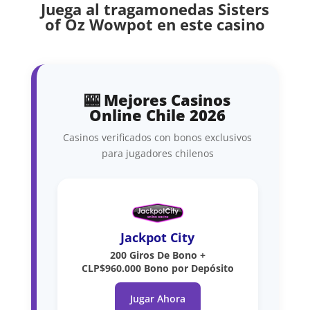
Juega al tragamonedas Sisters
of Oz Wowpot en este casino
🎰 Mejores Casinos
Online Chile 2026
Casinos verificados con bonos exclusivos
para jugadores chilenos
Jackpot City
200 Giros De Bono +
CLP$960.000 Bono por Depósito
Jugar Ahora