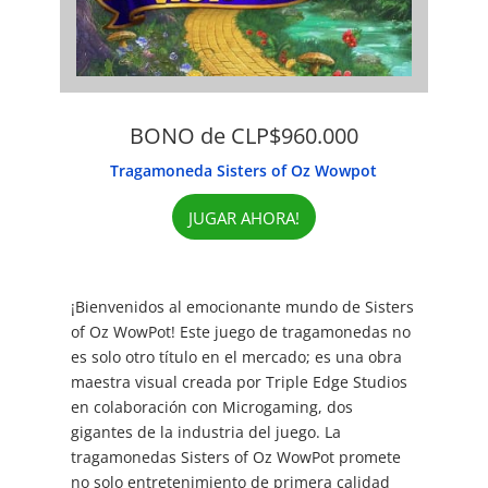
BONO de CLP$960.000
Tragamoneda Sisters of Oz Wowpot
JUGAR AHORA!
¡Bienvenidos al emocionante mundo de Sisters
of Oz WowPot! Este juego de tragamonedas no
es solo otro título en el mercado; es una obra
maestra visual creada por Triple Edge Studios
en colaboración con Microgaming, dos
gigantes de la industria del juego. La
tragamonedas Sisters of Oz WowPot promete
no solo entretenimiento de primera calidad