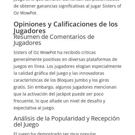
de obtener ganancias significativas al jugar Sisters of
Oz WowPot.
Opiniones y Calificaciones de los
Jugadores
Resumen de Comentarios de
Jugadores
Sisters of Oz WowPot ha recibido críticas
generalmente positivas en diversas plataformas de
juegos en línea. Los jugadores elogian especialmente
la calidad gráfica del juego y las innovadoras
características de los Bloques Jumbo y los giros
gratis. Sin embargo, algunos jugadores mencionan
que la activación del jackpot puede ser poco
frecuente, lo que añade un nivel de desafío y
expectativa al juego.
Análisis de la Popularidad y Recepción
del Juego
El juego ha demostrado ser muy popular,