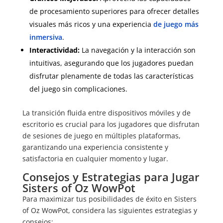
de procesamiento superiores para ofrecer detalles
visuales más ricos y una experiencia
de juego más
inmersiva
.
Interactividad:
La navegación y la interacción son
intuitivas, asegurando que los jugadores puedan
disfrutar plenamente de todas las características
del juego sin complicaciones.
La transición fluida entre dispositivos móviles y de
escritorio es crucial para los jugadores que disfrutan
de sesiones de juego en múltiples plataformas,
garantizando una experiencia consistente y
satisfactoria en cualquier momento y lugar.
Consejos y Estrategias para Jugar
Sisters of Oz WowPot
Para maximizar tus posibilidades de éxito en Sisters
of Oz WowPot, considera las siguientes estrategias y
consejos: