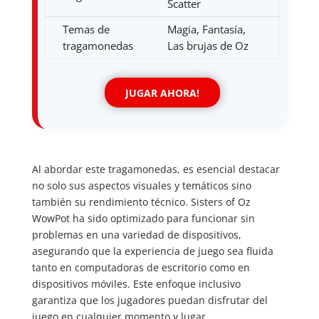
Scatter
Temas de
Magia, Fantasía,
tragamonedas
Las brujas de Oz
JUGAR AHORA!
Al abordar este tragamonedas, es esencial destacar
no solo sus aspectos visuales y temáticos sino
también su rendimiento técnico. Sisters of Oz
WowPot ha sido optimizado para funcionar sin
problemas en una variedad de dispositivos,
asegurando que la experiencia de juego sea fluida
tanto en computadoras de escritorio como en
dispositivos móviles. Este enfoque inclusivo
garantiza que los jugadores puedan disfrutar del
juego en cualquier momento y lugar.