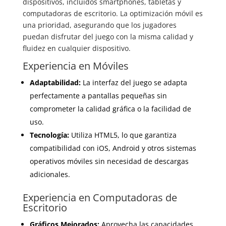
dispositivos, incluidos smartphones, tabletas y
computadoras de escritorio. La optimización móvil es
una prioridad, asegurando que los jugadores
puedan disfrutar del juego con la misma calidad y
fluidez en cualquier dispositivo.
Experiencia en Móviles
Adaptabilidad:
La interfaz del juego se adapta
perfectamente a pantallas pequeñas sin
comprometer la calidad gráfica o la facilidad de
uso.
Tecnología:
Utiliza HTML5, lo que garantiza
compatibilidad con iOS, Android y otros sistemas
operativos móviles sin necesidad de descargas
adicionales.
Experiencia en Computadoras de
Escritorio
Gráficos Mejorados:
Aprovecha las capacidades