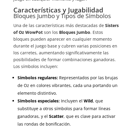
Características y Jugabilidad
Bloques Jumbo y Tipos de Símbolos
Una de las características más destacadas de
Sisters
of Oz WowPot
son los
Bloques Jumbo
. Estos
bloques pueden aparecer en cualquier momento
durante el juego base y cubren varias posiciones en
los carretes, aumentando significativamente las
posibilidades de formar combinaciones ganadoras.
Los símbolos incluyen:
Símbolos regulares:
Representados por las brujas
de Oz en colores vibrantes, cada una portando un
elemento distintivo.
Símbolos especiales:
Incluyen el
Wild
, que
substituye a otros símbolos para formar líneas
ganadoras, y el
Scatter
, que es clave para activar
las rondas de bonificación.