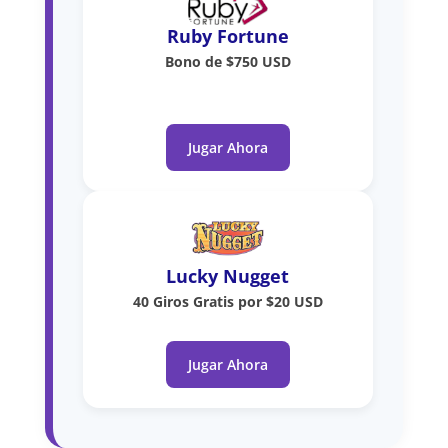
Ruby Fortune
Bono de $750 USD
Jugar Ahora
Lucky Nugget
40 Giros Gratis por $20 USD
Jugar Ahora