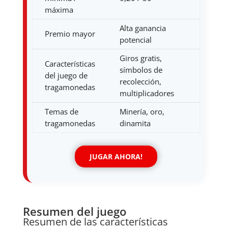
máxima
Alta ganancia
Premio mayor
potencial
Giros gratis,
Características
símbolos de
del juego de
recolección,
tragamonedas
multiplicadores
Temas de
Minería, oro,
tragamonedas
dinamita
JUGAR AHORA!
Resumen del juego
Resumen de las características