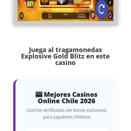
Juega al tragamonedas
Explosive Gold Blitz en este
casino
🎰 Mejores Casinos
Online Chile 2026
Casinos verificados con bonos exclusivos
para jugadores chilenos