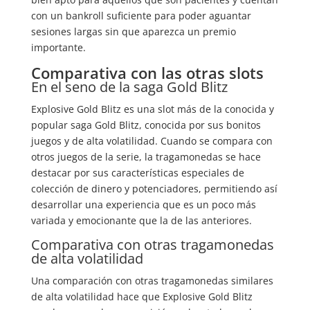
con un bankroll suficiente para poder aguantar
sesiones largas sin que aparezca un premio
importante.
Comparativa con las otras slots
En el seno de la saga Gold Blitz
Explosive Gold Blitz es una slot más de la conocida y
popular saga Gold Blitz, conocida por sus bonitos
juegos y de alta volatilidad. Cuando se compara con
otros juegos de la serie, la tragamonedas se hace
destacar por sus características especiales de
colección de dinero y potenciadores, permitiendo así
desarrollar una experiencia que es un poco más
variada y emocionante que la de las anteriores.
Comparativa con otras tragamonedas
de alta volatilidad
Una comparación con otras tragamonedas similares
de alta volatilidad hace que Explosive Gold Blitz