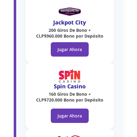
Jackpot City
200 Giros De Bono +
CLP$960.000 Bono por Depósito
Jugar Ahora
Spin Casino
160 Giros De Bono +
CLP$720.000 Bono por Depósito
Jugar Ahora