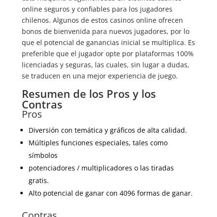
online seguros y confiables para los jugadores
chilenos. Algunos de estos casinos online ofrecen
bonos de bienvenida para nuevos jugadores, por lo
que el potencial de ganancias inicial se multiplica. Es
preferible que el jugador opte por plataformas 100%
licenciadas y seguras, las cuales, sin lugar a dudas,
se traducen en una mejor experiencia de juego.
Resumen de los Pros y los
Contras
Pros
Diversión con temática y gráficos de alta calidad.
Múltiples funciones especiales, tales como
símbolos
potenciadores / multiplicadores o las tiradas
gratis.
Alto potencial de ganar con 4096 formas de ganar.
Contras