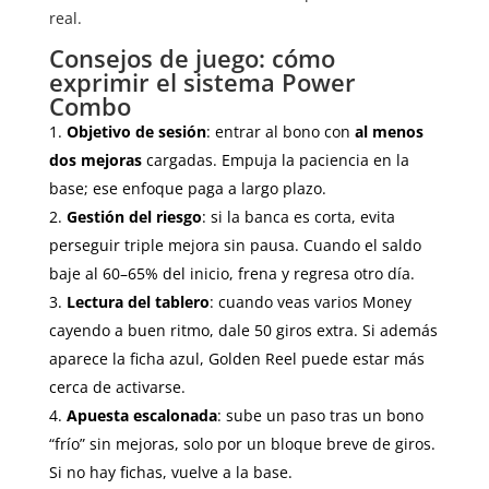
real.
Consejos de juego: cómo
exprimir el sistema Power
Combo
Objetivo de sesión
: entrar al bono con
al menos
dos mejoras
cargadas. Empuja la paciencia en la
base; ese enfoque paga a largo plazo.
Gestión del riesgo
: si la banca es corta, evita
perseguir triple mejora sin pausa. Cuando el saldo
baje al 60–65% del inicio, frena y regresa otro día.
Lectura del tablero
: cuando veas varios Money
cayendo a buen ritmo, dale 50 giros extra. Si además
aparece la ficha azul, Golden Reel puede estar más
cerca de activarse.
Apuesta escalonada
: sube un paso tras un bono
“frío” sin mejoras, solo por un bloque breve de giros.
Si no hay fichas, vuelve a la base.