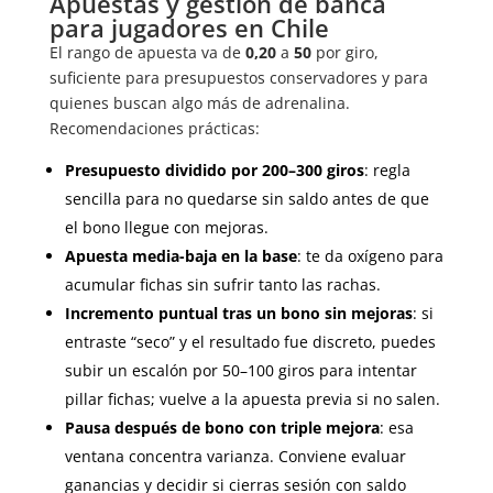
Apuestas y gestión de banca
para jugadores en Chile
El rango de apuesta va de
0,20
a
50
por giro,
suficiente para presupuestos conservadores y para
quienes buscan algo más de adrenalina.
Recomendaciones prácticas:
Presupuesto dividido por 200–300 giros
: regla
sencilla para no quedarse sin saldo antes de que
el bono llegue con mejoras.
Apuesta media-baja en la base
: te da oxígeno para
acumular fichas sin sufrir tanto las rachas.
Incremento puntual tras un bono sin mejoras
: si
entraste “seco” y el resultado fue discreto, puedes
subir un escalón por 50–100 giros para intentar
pillar fichas; vuelve a la apuesta previa si no salen.
Pausa después de bono con triple mejora
: esa
ventana concentra varianza. Conviene evaluar
ganancias y decidir si cierras sesión con saldo