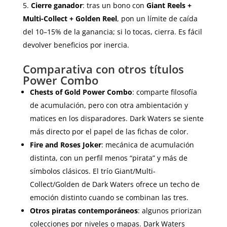
Cierre ganador
: tras un bono con
Giant Reels +
Multi-Collect + Golden Reel
, pon un límite de caída
del 10–15% de la ganancia; si lo tocas, cierra. Es fácil
devolver beneficios por inercia.
Comparativa con otros títulos
Power Combo
Chests of Gold Power Combo
: comparte filosofía
de acumulación, pero con otra ambientación y
matices en los disparadores. Dark Waters se siente
más directo por el papel de las fichas de color.
Fire and Roses Joker
: mecánica de acumulación
distinta, con un perfil menos “pirata” y más de
símbolos clásicos. El trío Giant/Multi-
Collect/Golden de Dark Waters ofrece un techo de
emoción distinto cuando se combinan las tres.
Otros piratas contemporáneos
: algunos priorizan
colecciones por niveles o mapas. Dark Waters