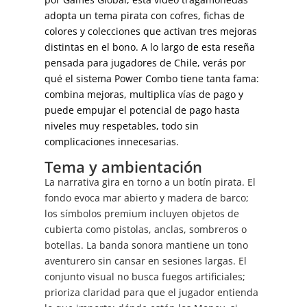
adopta un tema pirata con cofres, fichas de
colores y colecciones que activan tres mejoras
distintas en el bono. A lo largo de esta reseña
pensada para jugadores de Chile, verás por
qué el sistema Power Combo tiene tanta fama:
combina mejoras, multiplica vías de pago y
puede empujar el potencial de pago hasta
niveles muy respetables, todo sin
complicaciones innecesarias.
Tema y ambientación
La narrativa gira en torno a un botín pirata. El
fondo evoca mar abierto y madera de barco;
los símbolos premium incluyen objetos de
cubierta como pistolas, anclas, sombreros o
botellas. La banda sonora mantiene un tono
aventurero sin cansar en sesiones largas. El
conjunto visual no busca fuegos artificiales;
prioriza claridad para que el jugador entienda