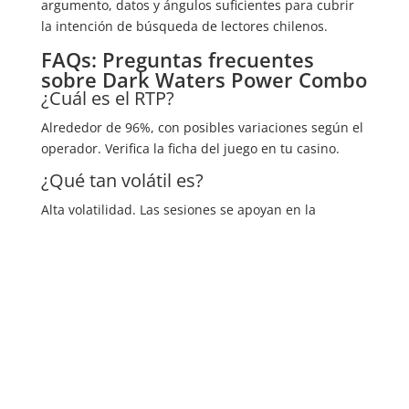
argumento, datos y ángulos suficientes para cubrir
la intención de búsqueda de lectores chilenos.
FAQs: Preguntas frecuentes
sobre Dark Waters Power Combo
¿Cuál es el RTP?
Alrededor de 96%, con posibles variaciones según el
operador. Verifica la ficha del juego en tu casino.
¿Qué tan volátil es?
Alta volatilidad. Las sesiones se apoyan en la
acumulación previa al bono.
¿Cuántas vías de pago tiene?
4.096 en 6×4 y hasta 46.656 al activar Giant Reels con
tablero 6×6.
¿Se puede comprar el bono?
No. La filosofía pasa por construir mejoras con fichas
y entrar al bono cuando toque.