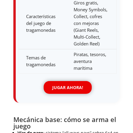
Giros gratis,
Money Symbols,
Características
Collect, cofres
del juego de
con mejoras
tragamonedas
(Giant Reels,
Multi-Collect,
Golden Reel)
Piratas, tesoros,
Temas de
aventura
tragamonedas
marítima
JUGAR AHORA!
Mecánica base: cómo se arma el
juego
Vías de pago
: sistema “all ways pays” sobre 6×4 en