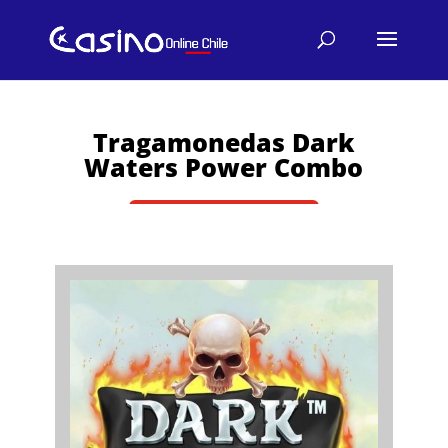
Tragamonedas Dark
Waters Power Combo