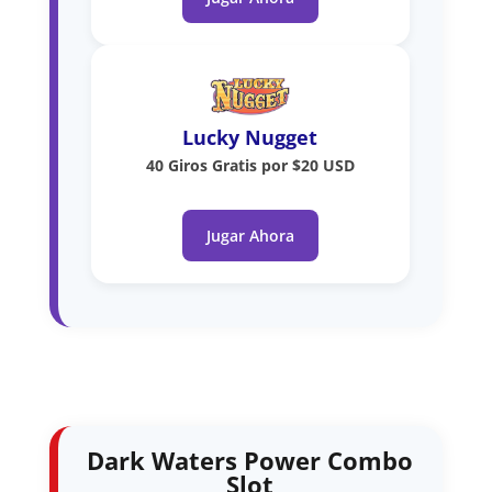
Lucky Nugget
40 Giros Gratis por $20 USD
Jugar Ahora
Dark Waters Power Combo
Slot