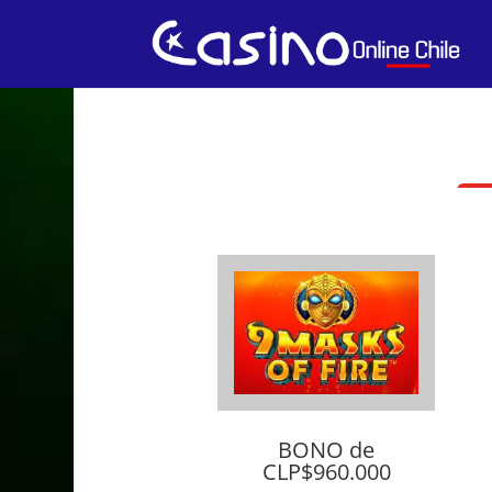
BONO de
CLP$960.000