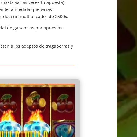
 (hasta varias veces tu apuesta).
ante; a medida que vayas
rdo a un multiplicador de 2500x.
ncial de ganancias por apuestas
ustan a los adeptos de tragaperras y