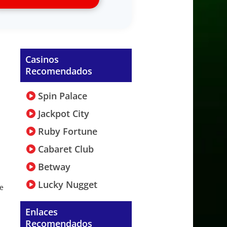
Casinos
Recomendados
Spin Palace
Jackpot City
,
Ruby Fortune
Cabaret Club
Betway
Lucky Nugget
e
Enlaces
Recomendados