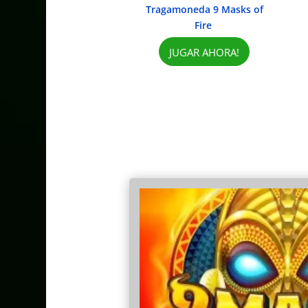
Tragamoneda 9 Masks of
Fire
JUGAR AHORA!