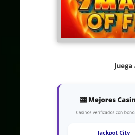
Juega 
🎰 Mejores Casi
Casinos verificados con bono
Jackpot City