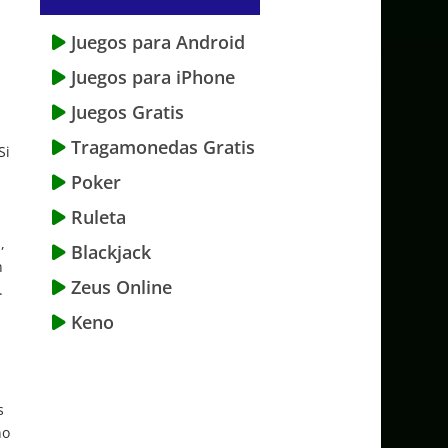
Juegos para Android
Juegos para iPhone
Juegos Gratis
Tragamonedas Gratis
Si
Poker
Ruleta
,
Blackjack
n
Zeus Online
.
Keno
o
s
no