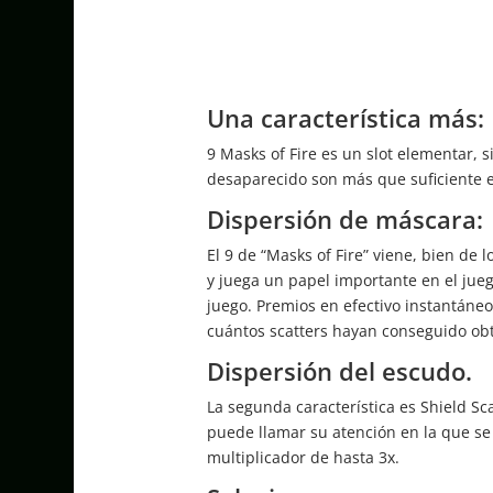
Una característica más:
9 Masks of Fire es un slot elementar,
desaparecido son más que suficiente 
Dispersión de máscara:
El 9 de “Masks of Fire” viene, bien de 
y juega un papel importante en el jue
juego. Premios en efectivo instantáne
cuántos scatters hayan conseguido ob
Dispersión del escudo.
La segunda característica es Shield Sc
puede llamar su atención en la que se
multiplicador de hasta 3x.