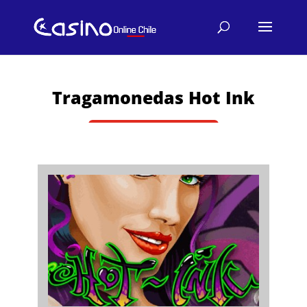
Tragamonedas Hot Ink