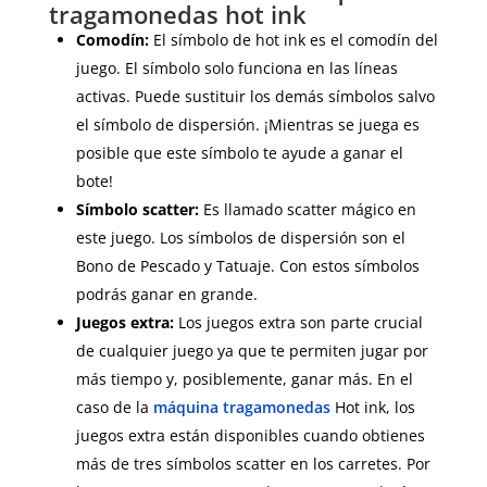
tragamonedas hot ink
Comodín:
El símbolo de hot ink es el comodín del
juego. El símbolo solo funciona en las líneas
activas. Puede sustituir los demás símbolos salvo
el símbolo de dispersión. ¡Mientras se juega es
posible que este símbolo te ayude a ganar el
bote!
Símbolo scatter:
Es llamado scatter mágico en
este juego. Los símbolos de dispersión son el
Bono de Pescado y Tatuaje. Con estos símbolos
podrás ganar en grande.
Juegos extra:
Los juegos extra son parte crucial
de cualquier juego ya que te permiten jugar por
más tiempo y, posiblemente, ganar más. En el
caso de la
máquina tragamonedas
Hot ink, los
juegos extra están disponibles cuando obtienes
más de tres símbolos scatter en los carretes. Por