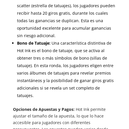
scatter (estrella de tatuajes), los jugadores pueden
recibir hasta 20 giros gratis, durante los cuales
todas las ganancias se duplican. Esta es una
oportunidad excelente para acumular ganancias
sin riesgo adicional.
Bono de Tatuaje:
Una característica distintiva de
Hot Ink es el bono de tatuaje, que se activa al
obtener tres o más símbolos de bono (sillas de
tatuaje). En esta ronda, los jugadores eligen entre
varios álbumes de tatuajes para revelar premios
instantáneos y la posibilidad de ganar giros gratis
adicionales si se revela un set completo de
tatuajes.
Opciones de Apuestas y Pagos:
Hot Ink permite
ajustar el tamaño de la apuesta, lo que lo hace
accesible para jugadores con diferentes