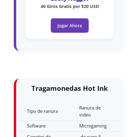
40 Giros Gratis por $20 USD
Jugar Ahora
Tragamonedas Hot Ink
Ranura de
Tipo de ranura
video
Software
Microgaming
Carretes de
de pago 5