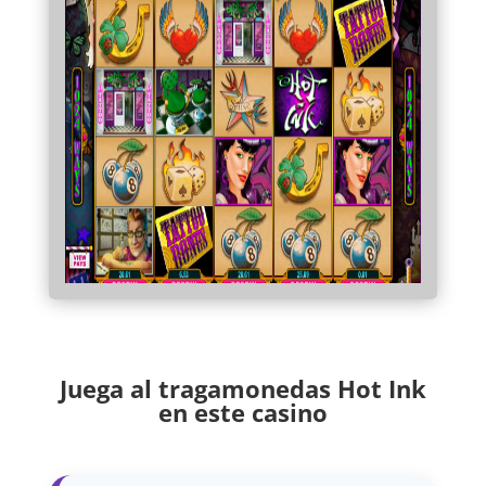
Juega al tragamonedas Hot Ink
en este casino