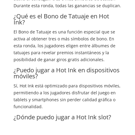
Durante esta ronda, todas las ganancias se duplican.
¿Qué es el Bono de Tatuaje en Hot
Ink?
El Bono de Tatuaje es una función especial que se
activa al obtener tres o más símbolos de bono. En
esta ronda, los jugadores eligen entre álbumes de
tatuajes para revelar premios instantáneos y la
posibilidad de ganar giros gratis adicionales.
¿Puedo jugar a Hot Ink en dispositivos
móviles?
Sí, Hot Ink está optimizado para dispositivos móviles,
permitiendo a los jugadores disfrutar del juego en
tablets y smartphones sin perder calidad gráfica o
funcionalidad.
¿Dónde puedo jugar a Hot Ink slot?
Hot Ink está disponible en varios casinos en línea
que ofrecen juegos de Microgaming. Asegúrate de