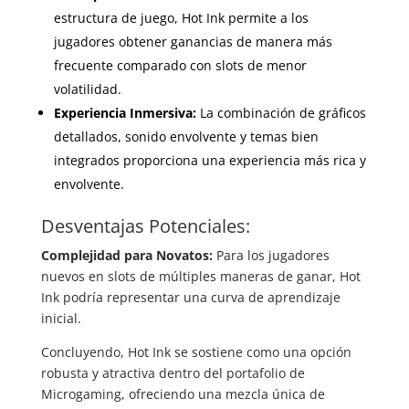
estructura de juego, Hot Ink permite a los
jugadores obtener ganancias de manera más
frecuente comparado con slots de menor
volatilidad.
Experiencia Inmersiva:
La combinación de gráficos
detallados, sonido envolvente y temas bien
integrados proporciona una experiencia más rica y
envolvente.
Desventajas Potenciales:
Complejidad para Novatos:
Para los jugadores
nuevos en slots de múltiples maneras de ganar, Hot
Ink podría representar una curva de aprendizaje
inicial.
Concluyendo, Hot Ink se sostiene como una opción
robusta y atractiva dentro del portafolio de
Microgaming, ofreciendo una mezcla única de