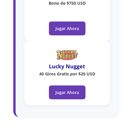
Bono de $750 USD
Jugar Ahora
Lucky Nugget
40 Giros Gratis por $20 USD
Jugar Ahora