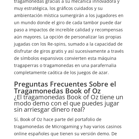
tragamonedas gracias a su mecánica innovadora y
muy estratégica, los gráficos cuidados y su
ambientación mística sumergirán a los jugadores en
un mundo donde el giro de cada tambor puede dar
paso a impactos de increíble calidad y recompensas
aún mayores. La opción de personalizar las propias
jugadas con los Re-spins, sumado a la capacidad de
disfrutar de giros gratis y así sucesivamente a través
de símbolos expansivos convierten esta máquina
tragaperras o tragamonedas en una parafernalia
completamente caótica de los juegos de azar.
Preguntas Frecuentes Sobre el
Tragamonedas Book of Oz
¿El tragamonedas Book of Oz tiene un
modo demo con el que puedes jugar
sin arriesgar dinero real?
Sí, Book of Oz hace parte del portafolio de
tragamonedas de Microgaming y hay varios casinos
online españoles que tienen su versión demo. De