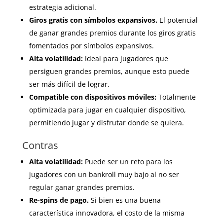
estrategia adicional.
Giros gratis con símbolos expansivos.
El potencial
de ganar grandes premios durante los giros gratis
fomentados por símbolos expansivos.
Alta volatilidad:
Ideal para jugadores que
persiguen grandes premios, aunque esto puede
ser más difícil de lograr.
Compatible con dispositivos móviles:
Totalmente
optimizada para jugar en cualquier dispositivo,
permitiendo jugar y disfrutar donde se quiera.
Contras
Alta volatilidad:
Puede ser un reto para los
jugadores con un bankroll muy bajo al no ser
regular ganar grandes premios.
Re-spins de pago.
Si bien es una buena
característica innovadora, el costo de la misma