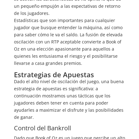
un pequeño empujón a las expectativas de retorno
de los jugadores.
Estadísticas que son importantes para cualquier
jugador que busque entender la máquina, así como
para saber cómo le va el saldo. La fusión de elevada
oscilación con un RTP aceptable convierte a Book of
Oz en una elección apasionante para aquellos a
quienes les entusiasma el riesgo y el posibilitarse
llevarse a casa grandes premios.
Estrategias de Apuestas
Dado el alto nivel de oscilación del juego, una buena
estrategia de apuestas es significativa: a
continuación mostramos unas tácticas que los
jugadores deben tener en cuenta para poder
ayudarles a maximizar el disfrute y las posibilidades
de ganar.
Control del Bankroll
Dado que Book of Oz es un juego que percibe un alto