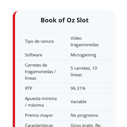
Book of Oz Slot
Video
Tipo de ranura
tragamonedas
Software
Microgaming
Carretes de
5 carretes, 10
tragamonedas /
líneas
líneas
RTP
96.31%
Apuesta mínima
Variable
/ máxima
Premio mayor
No progresivo
Características
Giros gratis, Re-