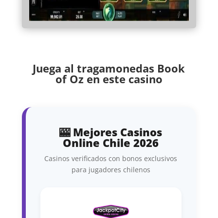
Juega al tragamonedas Book
of Oz en este casino
🎰 Mejores Casinos
Online Chile 2026
Casinos verificados con bonos exclusivos
para jugadores chilenos