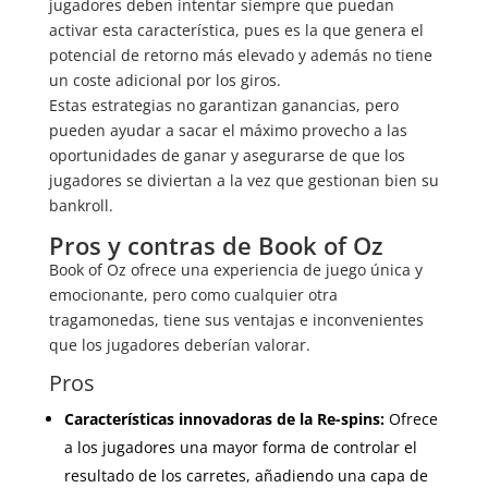
jugadores deben intentar siempre que puedan
activar esta característica, pues es la que genera el
potencial de retorno más elevado y además no tiene
un coste adicional por los giros.
Estas estrategias no garantizan ganancias, pero
pueden ayudar a sacar el máximo provecho a las
oportunidades de ganar y asegurarse de que los
jugadores se diviertan a la vez que gestionan bien su
bankroll.
Pros y contras de Book of Oz
Book of Oz ofrece una experiencia de juego única y
emocionante, pero como cualquier otra
tragamonedas, tiene sus ventajas e inconvenientes
que los jugadores deberían valorar.
Pros
Características innovadoras de la Re-spins:
Ofrece
a los jugadores una mayor forma de controlar el
resultado de los carretes, añadiendo una capa de