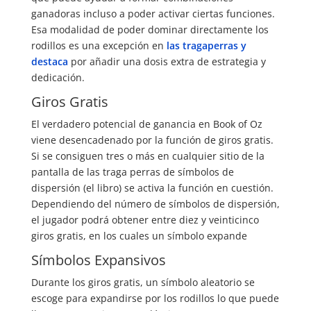
ganadoras incluso a poder activar ciertas funciones.
Esa modalidad de poder dominar directamente los
rodillos es una excepción en
las tragaperras y
destaca
por añadir una dosis extra de estrategia y
dedicación.
Giros Gratis
El verdadero potencial de ganancia en Book of Oz
viene desencadenado por la función de giros gratis.
Si se consiguen tres o más en cualquier sitio de la
pantalla de las traga perras de símbolos de
dispersión (el libro) se activa la función en cuestión.
Dependiendo del número de símbolos de dispersión,
el jugador podrá obtener entre diez y veinticinco
giros gratis, en los cuales un símbolo expande
Símbolos Expansivos
Durante los giros gratis, un símbolo aleatorio se
escoge para expandirse por los rodillos lo que puede