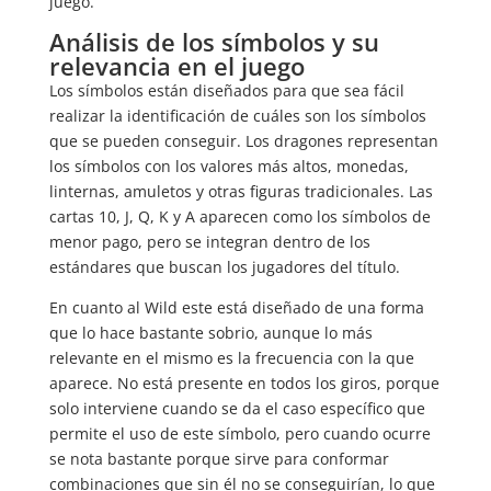
juego.
Análisis de los símbolos y su
relevancia en el juego
Los símbolos están diseñados para que sea fácil
realizar la identificación de cuáles son los símbolos
que se pueden conseguir. Los dragones representan
los símbolos con los valores más altos, monedas,
linternas, amuletos y otras figuras tradicionales. Las
cartas 10, J, Q, K y A aparecen como los símbolos de
menor pago, pero se integran dentro de los
estándares que buscan los jugadores del título.
En cuanto al Wild este está diseñado de una forma
que lo hace bastante sobrio, aunque lo más
relevante en el mismo es la frecuencia con la que
aparece. No está presente en todos los giros, porque
solo interviene cuando se da el caso específico que
permite el uso de este símbolo, pero cuando ocurre
se nota bastante porque sirve para conformar
combinaciones que sin él no se conseguirían, lo que