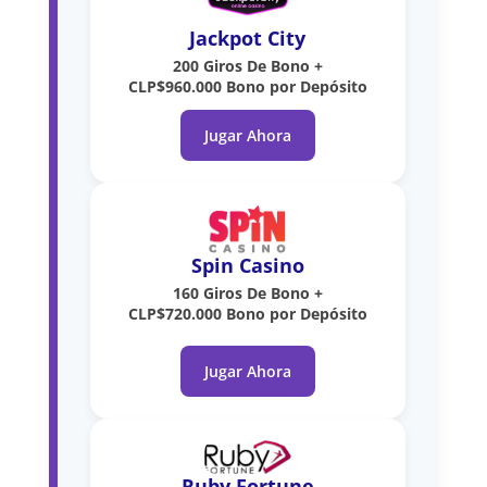
Jackpot City
200 Giros De Bono +
CLP$960.000 Bono por Depósito
Jugar Ahora
Spin Casino
160 Giros De Bono +
CLP$720.000 Bono por Depósito
Jugar Ahora
Ruby Fortune