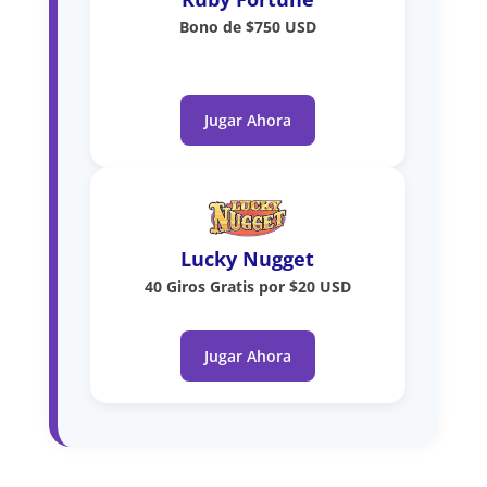
Bono de $750 USD
Jugar Ahora
Lucky Nugget
40 Giros Gratis por $20 USD
Jugar Ahora