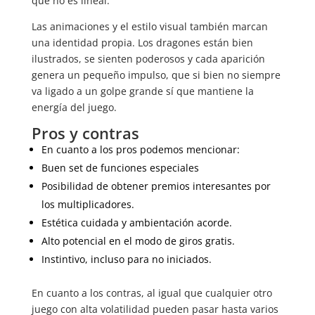
que no es lineal.
Las animaciones y el estilo visual también marcan
una identidad propia. Los dragones están bien
ilustrados, se sienten poderosos y cada aparición
genera un pequeño impulso, que si bien no siempre
va ligado a un golpe grande sí que mantiene la
energía del juego.
Pros y contras
En cuanto a los pros podemos mencionar:
Buen set de funciones especiales
Posibilidad de obtener premios interesantes por
los multiplicadores.
Estética cuidada y ambientación acorde.
Alto potencial en el modo de giros gratis.
Instintivo, incluso para no iniciados.
En cuanto a los contras, al igual que cualquier otro
juego con alta volatilidad pueden pasar hasta varios