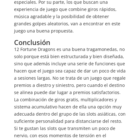
especiales. Por su parte, los que buscan una
experiencia de juego que combine giros rápidos,
música agradable y la posibilidad de obtener
grandes golpes aleatorios, van a encontrar en este
juego una buena propuesta.
Conclusión
12 Fortune Dragons es una buena tragamonedas, no
solo porque está bien estructurada y bien diseñada,
sino que además incluye una serie de funciones que
hacen que el juego sea capaz de dar un poco de vida
a sesiones largas. No se trata de un juego que regale
premios a diestro y siniestro, pero cuando el destino
se alinea puede dar lugar a premios satisfactorios.
La combinación de giros gratis, multiplicadores y
sistema acumulativo hacen de ella una opción muy
adecuada dentro del grupo de las slots asiáticas, con
suficiente personalidad para distanciarse del resto.
Si te gustan las slots que transmiten un poco de
nervio, con esos momentos de tensión en el