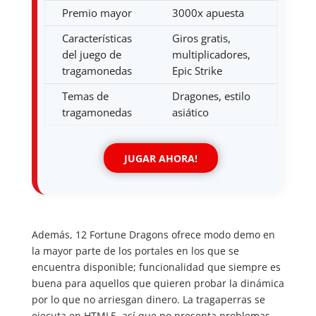
Premio mayor
3000x apuesta
Características
Giros gratis,
del juego de
multiplicadores,
tragamonedas
Epic Strike
Temas de
Dragones, estilo
tragamonedas
asiático
JUGAR AHORA!
Además, 12 Fortune Dragons ofrece modo demo en
la mayor parte de los portales en los que se
encuentra disponible; funcionalidad que siempre es
buena para aquellos que quieren probar la dinámica
por lo que no arriesgan dinero. La tragaperras se
ejecuta en HTML5, así que no presenta problemas