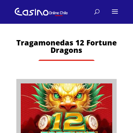
Tragamonedas 12 Fortune
Dragons