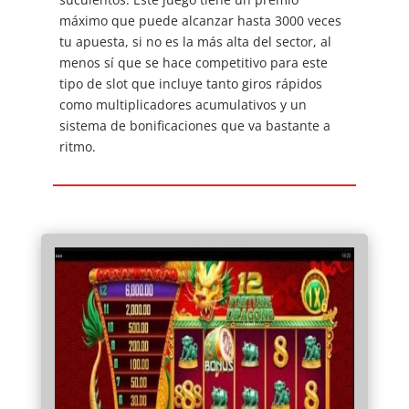
máximo que puede alcanzar hasta 3000 veces
tu apuesta, si no es la más alta del sector, al
menos sí que se hace competitivo para este
tipo de slot que incluye tanto giros rápidos
como multiplicadores acumulativos y un
sistema de bonificaciones que va bastante a
ritmo.