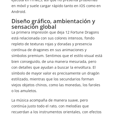
en móvil y suele cargar rápido tanto en iOS como en
Android.
Diseño gráfico, ambientación y
sensación global
La primera impresión que deja 12 Fortune Dragons
está relacionada con sus colores intensos, fondo
repleto de texturas rojas y doradas y presencia
contínua de dragones en sus animaciones y
símbolos premium. Sentimos que el estilo visual está
bien conseguido, de una manera mesurada, pero
con detalles que ayudan a buscar la envoltura. El
símbolo de mayor valor es precisamente un dragón
estilizado, mientras que los secundarios forman
viejos objetos chinos, como las monedas, los faroles
o los amuletos.
La música acompaña de manera suave, pero
continúa justo todo el rato, con melodías que
recuerdan a los instrumentos orientales, con efectos