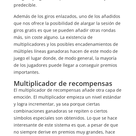
predecible.
Además de los giros enlazados, uno de los añadidos
que nos ofrece la posibilidad de alargar la sesión de
giros gratis es que se pueden añadir otras rondas
más, sin coste alguno. La existencia de
multiplicadores y los posibles encadenamientos de
múltiples líneas ganadoras hacen de este modo de
juego el lugar donde, de modo general, la mayoría
de los jugadores puede llegar a conseguir premios
importantes.
Multiplicador de recompensas
El multiplicador de recompensas añade otra capa de
emoción. El multiplicador empieza un nivel estándar
y logra incrementar, ya sea porque ciertas
combinaciones ganadoras se repiten o ciertos
símbolos especiales son obtenidos. Lo que se hace
interesante de este sistema es que, a pesar de que
no siempre derive en premios muy grandes, hace