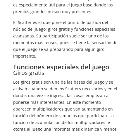
es especialmente útil para el juego base donde los
premios grandes no son muy presentes.
El Scatter es el que pone el punto de partida del
núcleo del juego: giros gratis y funciones especiales
avanzadas. Su participación suele ser uno de los
momentos más tensos, pues se tiene la sensación de
que el juego se va preparando para algún giro
importante.
Funciones especiales del juego
Giros gratis
Los giros gratis son una de las bases del juego y se
activan cuando se dan los Scatters necesarios y en el
donde, una vez se ingresa, las cosas empiezan a
ponerse más interesantes. En este momento
aparecen multiplicadores que van aumentando en
función del número de símbolos que participan. La
función de acumulación de los multiplicadores le
otorga al juego una impronta más dinámica y menos