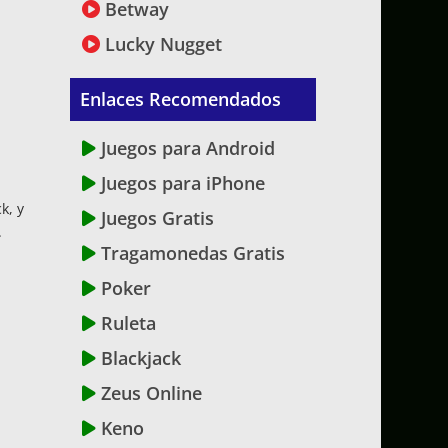
Betway
Lucky Nugget
Enlaces Recomendados
Juegos para Android
Juegos para iPhone
k, y
Juegos Gratis
.
Tragamonedas Gratis
Poker
Ruleta
Blackjack
Zeus Online
Keno