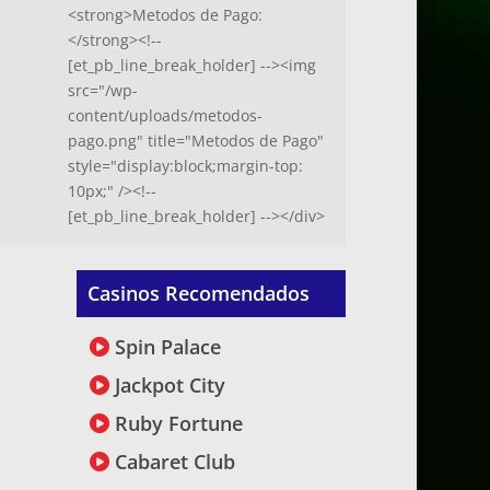
<strong>Metodos de Pago:
</strong><!--
[et_pb_line_break_holder] --><img
src="/wp-
content/uploads/metodos-
pago.png" title="Metodos de Pago"
style="display:block;margin-top:
10px;" /><!--
[et_pb_line_break_holder] --></div>
Casinos Recomendados
Spin Palace
Jackpot City
Ruby Fortune
Cabaret Club