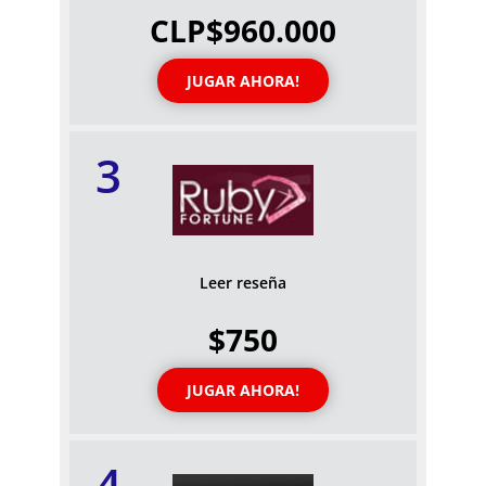
CLP$960.000
JUGAR AHORA!
3
Leer reseña
$750
JUGAR AHORA!
4