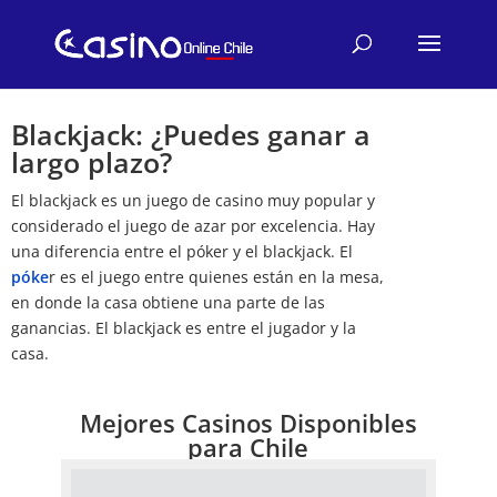
Blackjack: ¿Puedes ganar a
largo plazo?
El blackjack es un juego de casino muy popular y
considerado el juego de azar por excelencia. Hay
una diferencia entre el póker y el blackjack. El
póke
r es el juego entre quienes están en la mesa,
en donde la casa obtiene una parte de las
ganancias. El blackjack es entre el jugador y la
casa.
Mejores Casinos Disponibles
para Chile