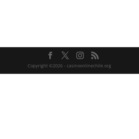
Copyright ©2026 - casinoonlinechile.org